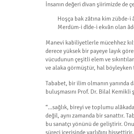
İnsanın değeri divan şiirimizde de ç
Hoşça bak zâtına kim zübde-i 
Merdüm-i dîde-i ekvân olan â
Manevi kabiliyetlerle mücehhez kılı
derece yüksek bir payeye layık gör
vücudunun çeşitli elem ve sıkıntıla
ve alaka görmüştür, hal böyleyken t
Tababet, bir ilim olmanın yanında dai
buluşmasını Prof. Dr. Bilal Kemikli
“…sağlık, bireyi ve toplumu alâkada
değil, aynı zamanda bir sanattır. Ta
bu sanatçı yönünü de geliştirir. Onu
süreci içerisinde varlığını hissettir