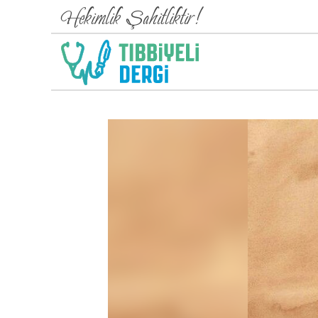
Hekimlik Şahitliktir!