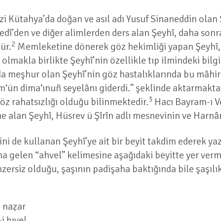
zi Kütahya’da doğan ve asıl adı Yusuf Sinaneddin olan
edî’den ve diğer alimlerden ders alan Şeyhî, daha sonra
2
ür.
Memleketine dönerek göz hekimliği yapan Şeyhî, Â
 olmakla birlikte Şeyhî’nin özellikle tıp ilmindeki bilg
da meşhur olan Şeyhî’nin göz hastalıklarında bu mâhir h
ün dima‘ınuñ seyelânı giderdi.” şeklinde aktarmaktadı
3
z rahatsızlığı olduğu bilinmektedir.
Hacı Bayram-ı Ve
e alan Şeyhî, Hüsrev ü Şîrîn adlı mesnevinin ve Harnâm
ini de kullanan Şeyhî’ye ait bir beyit takdim ederek ya
na gelen “ahvel” kelimesine aşağıdaki beyitte yer verm
enzersiz olduğu, şaşının padişaha baktığında bile şaş
 naẓar
i ḥıvel