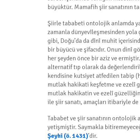
büyüktür. Mamafih şiir sanatının ta
Şiirle tababeti ontolojik anlamda ya
zamanla dünyevîleşmesinden yola çı
gibi, Doğu’da da dînî muhit içerisi
bir büyücü ve şifacıdır. Onun dinî gö
her şeyden önce bir aziz ve ermiştir
alternatif tıp olarak da değerlendi
kendisine kutsiyet atfedilen tabip (h
mutlak hakikati keşfetme ve ezelî gü
mutlak hakikatin ve ezelî güzelliğin
ile şiir sanatı, amaçları itibariyle d
Tababet ve şiir sanatının ontolojik 
yetişmiştir. Saymakla bitiremeyeceğ
Şeyhî (ö. 1431)
’dir.