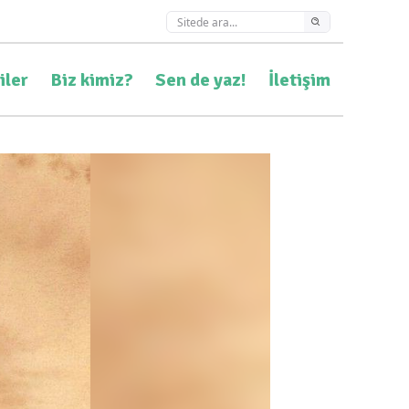
iler
Biz kimiz?
Sen de yaz!
İletişim