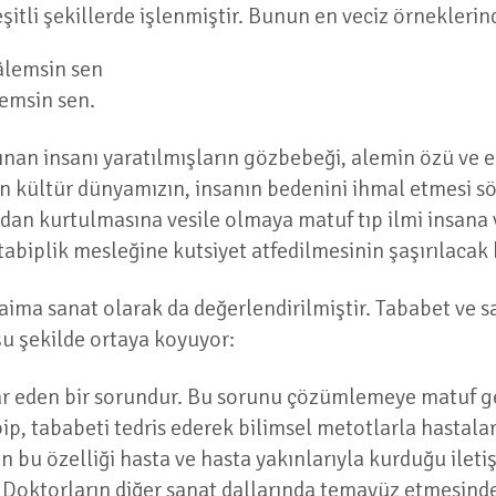
eşitli şekillerde işlenmiştir. Bunun en veciz örneklerin
âlemsin sen
demsin sen.
nan insanı yaratılmışların gözbebeği, alemin özü ve en
en kültür dünyamızın, insanın bedenini ihmal etmesi s
rdan kurtulmasına vesile olmaya matuf tıp ilmi insana
abiplik mesleğine kutsiyet atfedilmesinin şaşırılacak b
ma sanat olarak da değerlendirilmiştir. Tababet ve sanat
 şu şekilde ortaya koyuyor:
r eden bir sorundur. Bu sorunu çözümlemeye matuf geli
bip, tababeti tedris ederek bilimsel metotlarla hastala
n bu özelliği hasta ve hasta yakınlarıyla kurduğu ileti
ir. Doktorların diğer sanat dallarında temayüz etmesinde 