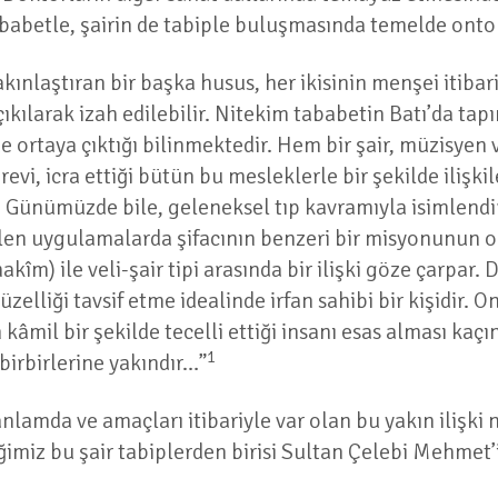
babetle, şairin de tabiple buluşmasında temelde ontol
kınlaştıran bir başka husus, her ikisinin menşei itibar
kılarak izah edilebilir. Nitekim tababetin Batı’da t
nde ortaya çıktığı bilinmektedir. Hem bir şair, müzisye
revi, icra ettiği bütün bu mesleklerle bir şekilde ilişkil
. Günümüzde bile, geleneksel tıp kavramıyla isimlendir
rilen uygulamalarda şifacının benzeri bir misyonunun ol
akîm) ile veli-şair tipi arasında bir ilişki göze çarpar.
zelliği tavsif etme idealinde irfan sahibi bir kişidir. 
 kâmil bir şekilde tecelli ettiği insanı esas alması kaç
1
e birbirlerine yakındır…”
anlamda ve amaçları itibariyle var olan bu yakın ilişki 
imiz bu şair tabiplerden birisi Sultan Çelebi Mehmet’i 