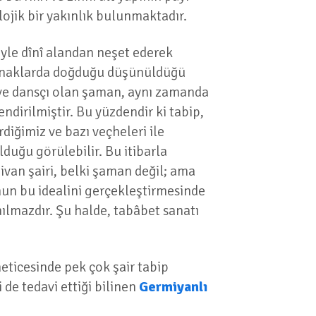
ojik bir yakınlık bulunmaktadır.
iyle dînî alandan neşet ederek
apınaklarda doğduğu düşünüldüğü
n ve dansçı olan şaman, aynı zamanda
endirilmiştir. Bu yüzdendir ki tabip,
diğimiz ve bazı veçheleri ile
duğu görülebilir. Bu itibarla
 Divan şairi, belki şaman değil; ama
Onun bu idealini gerçekleştirmesinde
ınılmazdır. Şu halde, tabâbet sanatı
neticesinde pek çok şair tabip
de tedavi ettiği bilinen
Germiyanlı