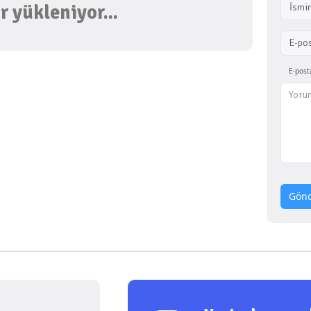
 yükleniyor...
İsmin
E-po
E-post
Gön