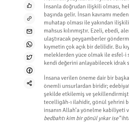
İnsanla doğrudan ilişkili olması, h
başında gelir. İnsan kavramı medeni
muhatap olması ile yakından ilişkilid
mahsus kılınmıştır. Ezeli, ebedi, al
ulaştıracak peygamberler göndermes
kıymetin çok açık bir delilidir. Bu 
meleklerden yüce olmak ile esfel-i 
kendi değerini anlayabilecek idrak s
İnsana verilen öneme dair bir başk
önemli unsurlardan biridir; edebiyata
şekilde etkilemiş ve şekillendirmişt
tecelligâh-ı ilahidir, gönül şehrini
insanın Allah’a yönelme kabiliyeti 
bedbahtı kim bir gönül yıkar ise"
iht