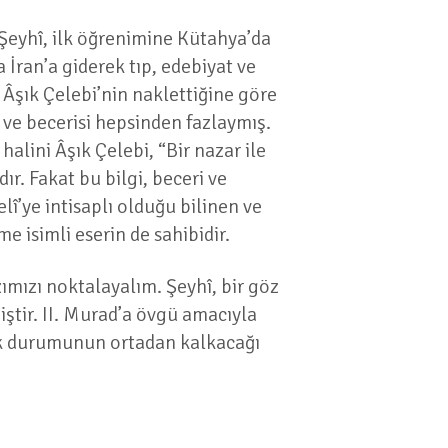
 Şeyhî, ilk öğrenimine Kütahya’da
 İran’a giderek tıp, edebiyat ve
şık Çelebi’nin naklettiğine göre
i ve becerisi hepsinden fazlaymış.
alini Âşık Çelebi, “Bir nazar ile
r. Fakat bu bilgi, beceri ve
lî’ye intisaplı olduğu bilinen ve
e isimli eserin de sahibidir.
zımızı noktalayalım. Şeyhî, bir göz
iştir. II. Murad’a övgü amacıyla
ılık durumunun ortadan kalkacağı