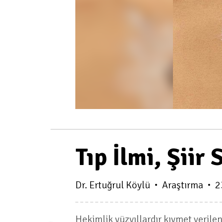
Tıp İlmi, Şiir 
Dr. Ertuğrul Köylü
Araştırma
2
Hekimlik yüzyıllardır kıymet verile