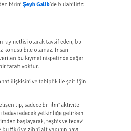
den birini
Şeyh Galib
’de bulabiliriz:
 kıymetlisi olarak tavsif eden, bu
öz konusu bile olamaz. İnsan
 verilen bu kıymet nispetinde değer
ir tarafı yoktur.
 ilişkisini ve tabiplik ile şairliğin
şen tıp, sadece bir ilmî aktivite
rı tedavi edecek yetkinliğe gelirken
şimden başlayarak, teşhis ve tedavi
bu fikrî ve zihnî alt yapının payı