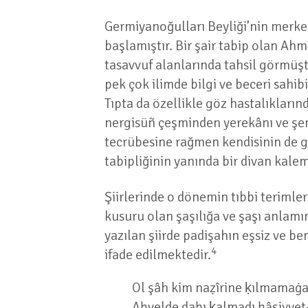
Germiyanoğulları Beyliği’nin merke
başlamıştır. Bir şair tabip olan Ahm
tasavvuf alanlarında tahsil görmüşt
pek çok ilimde bilgi ve beceri sahibi
Tıpta da özellikle göz hastalıkların
nergisüñ çeşminden yerekânı ve şem‘
tecrübesine rağmen kendisinin de gö
tabipliğinin yanında bir divan kalem
Şiirlerinde o dönemin tıbbi terimler
kusuru olan şaşılığa ve şaşı anlamı
yazılan şiirde padişahın eşsiz ve b
4
ifade edilmektedir.
Ol şâh kim naẓîrine ḳılmamaġa
Aḥvelde daḫı ḳalmadı ḫâṣiyyet-