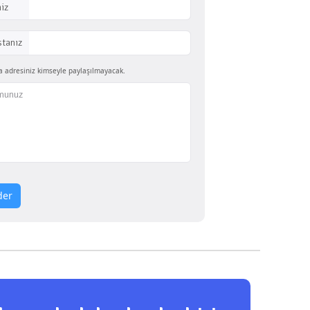
iz
stanız
a adresiniz kimseyle paylaşılmayacak.
der