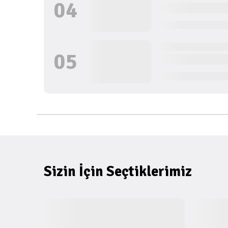
0
4
0
5
Sizin İçin Seçtiklerimiz