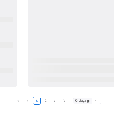
1
2
Sayfaya git