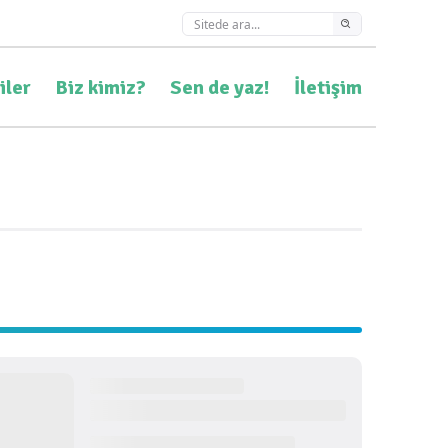
iler
Biz kimiz?
Sen de yaz!
İletişim