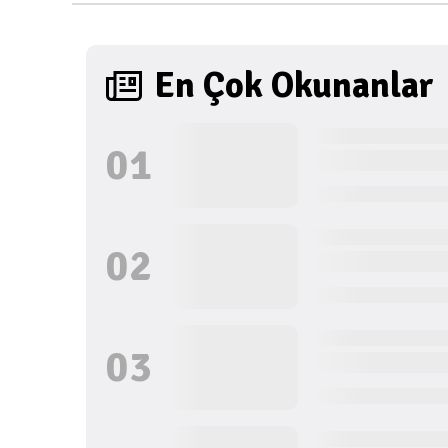
En Çok Okunanlar
0
1
0
2
0
3