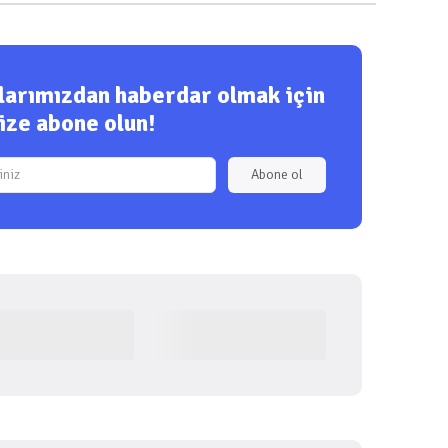
ılarımızdan haberdar olmak için
ize abone olun!
Abone ol