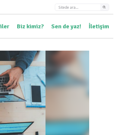
iler
Biz kimiz?
Sen de yaz!
İletişim