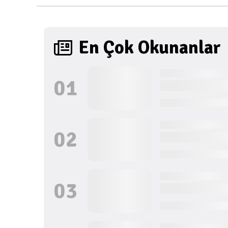
En Çok Okunanlar
0
1
0
2
0
3