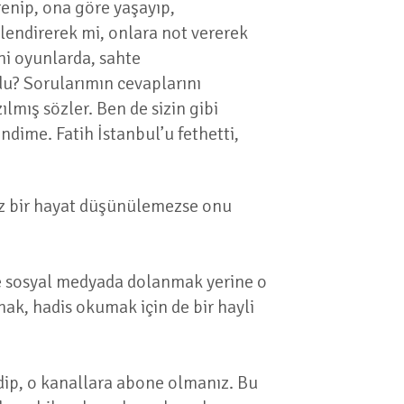
renip, ona göre yaşayıp,
lendirerek mi, onlara not vererek
ni oyunlarda, sahte
du? Sorularımın cevaplarını
ılmış sözler. Ben de sizin gibi
dime. Fatih İstanbul’u fethetti,
sız bir hayat düşünülemezse onu
de sosyal medyada dolanmak yerine o
ak, hadis okumak için de bir hayli
edip, o kanallara abone olmanız. Bu