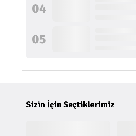
0
4
0
5
Sizin İçin Seçtiklerimiz