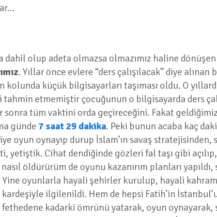
llar…
a dahil olup adeta olmazsa olmazımız haline dönüşen t
ımız
. Yıllar önce evlere “ders çalışılacak” diye alınan 
kolunda küçük bilgisayarları taşıması oldu. O yıllarda
ki tahmin etmemiştir çocuğunun o bilgisayarda ders ça
r sonra tüm vaktini orda geçireceğini. Fakat geldiğimi
lama günde
7 saat 29 dakika
. Peki bunun acaba kaç dakik
diye oyun oynayıp durup İslam’ın savaş stratejisinden,
i, yetiştik. Cihat dendiğinde gözleri fal taşı gibi açıl
 nasıl öldürürüm de oyunu kazanırım planları yapıldı, s
 Yine oyunlarla hayali şehirler kurulup, hayali kahrama
rdeşiyle ilgilenildi. Hem de hepsi Fatih’in İstanbul’u 
u fethedene kadarki ömrünü yatarak, oyun oynayarak,