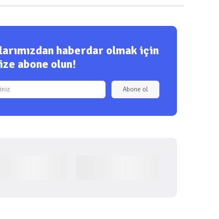
ılarımızdan haberdar olmak için
ize abone olun!
Abone ol