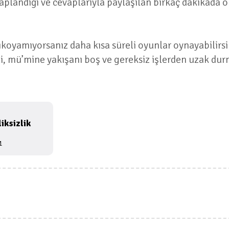
vaplandığı ve cevaplarıyla paylaşılan birkaç dakikada 
oyamıyorsanız daha kısa süreli oyunlar oynayabilirsin
eli, mü’mine yakışanı boş ve gereksiz işlerden uzak dur