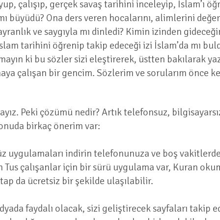
p, çalışıp, gerçek savaş tarihini inceleyip, İslam’ı öğ
ı büyüdü? Ona ders veren hocalarını, alimlerini değer
ayranlık ve saygıyla mı dinledi? Kimin izinden gideceği
am tarihini öğrenip takip edeceği izi İslam’da mı bul
ayın ki bu sözler sizi eleştirerek, üstten bakılarak yaz
ya çalışan bir gencim. Sözlerim ve sorularım önce ken
ayız. Peki çözümü nedir? Artık telefonsuz, bilgisayar
onuda birkaç önerim var:
z uygulamaları indirin telefonunuza ve boş vakitler
 Tus çalışanlar için bir sürü uygulama var, Kuran okum
ap da ücretsiz bir şekilde ulaşılabilir.
yada faydalı olacak, sizi geliştirecek sayfaları takip 