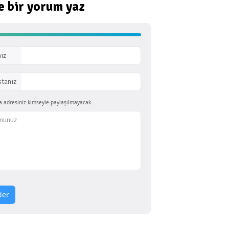
e bir
yorum yaz
iz
stanız
a adresiniz kimseyle paylaşılmayacak.
der