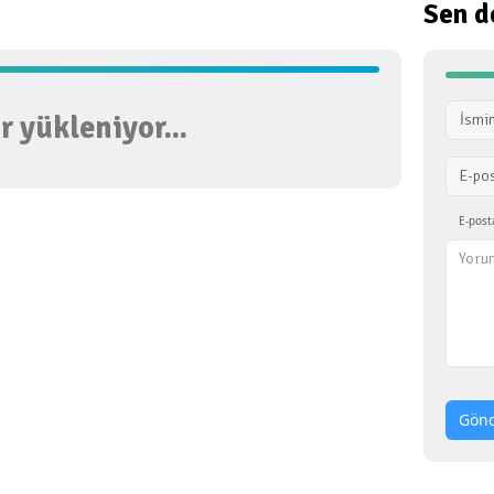
Sen d
 yükleniyor...
İsmin
E-po
E-post
Gön