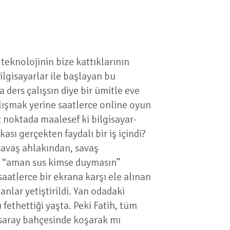
eknolojinin bize kattıklarının
bilgisayarlar ile başlayan bu
 ders çalışsın diye bir ümitle eve
lışmak yerine saatlerce online oyun
z noktada maalesef ki bilgisayar-
ası gerçekten faydalı bir iş içindi?
 savaş ahlakından, savaş
ıp, “aman sus kimse duymasın”
aatlerce bir ekrana karşı ele alınan
nlar yetiştirildi. Yan odadaki
fethettiği yaşta. Peki Fatih, tüm
 saray bahçesinde koşarak mı