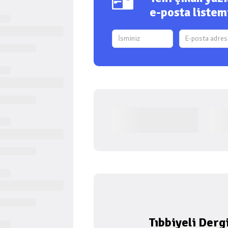
e-posta listem
Tıbbiyeli Derg