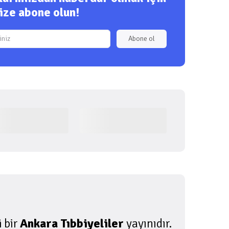
ize abone olun!
Abone ol
i
bir
Ankara Tıbbiyeliler
yayınıdır.