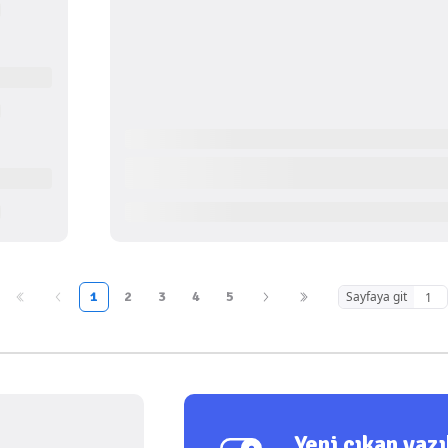
1
2
3
4
5
Sayfaya git
Yeni çıkan yaz