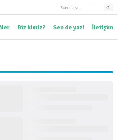
iler
Biz kimiz?
Sen de yaz!
İletişim