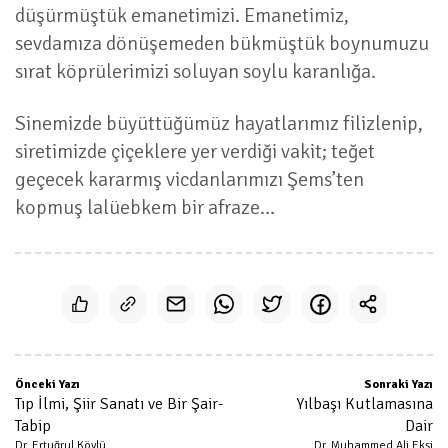
düşürmüştük emanetimizi. Emanetimiz,
sevdamıza dönüşemeden bükmüştük boynumuzu
sırat köprülerimizi soluyan soylu karanlığa.
Sinemizde büyüttüğümüz hayatlarımız filizlenip,
siretimizde çiçeklere yer verdiği vakit; teğet
geçecek kararmış vicdanlarımızı Şems’ten
kopmuş lalüebkem bir afraze…
Önceki Yazı
Sonraki Yazı
Tıp İlmi, Şiir Sanatı ve Bir Şair-
Yılbaşı Kutlamasına
Tabip
Dair
Dr. Ertuğrul Köylü
Dr. Muhammed Ali Ekşi