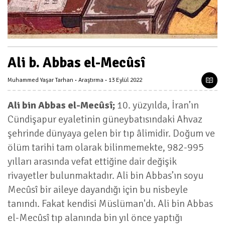
Ali b. Abbas el-Mecûsî
Muhammed Yaşar Tarhan
Araştırma
13 Eylül 2022
Ali bin Abbas el-Mecûsî;
10. yüzyılda, İran’ın
Cündişapur eyaletinin güneybatısındaki Ahvaz
şehrinde dünyaya gelen bir tıp âlimidir. Doğum ve
ölüm tarihi tam olarak bilinmemekte, 982-995
yılları arasında vefat ettiğine dair değişik
rivayetler bulunmaktadır. Ali bin Abbas’ın soyu
Mecûsî bir aileye dayandığı için bu nisbeyle
tanındı. Fakat kendisi Müslüman'dı. Ali bin Abbas
el-Mecûsî tıp alanında bin yıl önce yaptığı