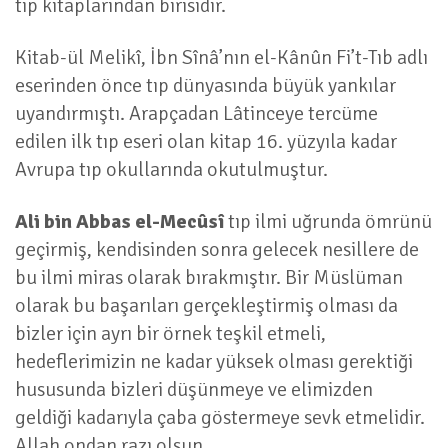
tıp kitaplarından birisidir.
Kitab-ül Melikî, İbn Sînâ’nın el-Kânûn Fi’t-Tıb adlı
eserinden önce tıp dünyasında büyük yankılar
uyandırmıştı. Arapçadan Lâtinceye tercüme
edilen ilk tıp eseri olan kitap 16. yüzyıla kadar
Avrupa tıp okullarında okutulmuştur.
Ali bin Abbas el-Mecûsî
tıp ilmi uğrunda ömrünü
geçirmiş, kendisinden sonra gelecek nesillere de
bu ilmi miras olarak bırakmıştır. Bir Müslüman
olarak bu başarıları gerçekleştirmiş olması da
bizler için ayrı bir örnek teşkil etmeli,
hedeflerimizin ne kadar yüksek olması gerektiği
hususunda bizleri düşünmeye ve elimizden
geldiği kadarıyla çaba göstermeye sevk etmelidir.
Allah ondan razı olsun…