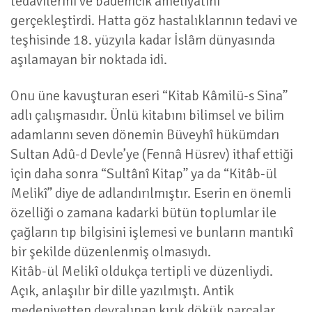
tedavilerini ve bademcik ameliyatını
gerçekleştirdi. Hatta göz hastalıklarının tedavi ve
teşhisinde 18. yüzyıla kadar İslâm dünyasında
aşılamayan bir noktada idi.
Onu üne kavuşturan eseri “Kitab Kâmilü-s Sina”
adlı çalışmasıdır. Ünlü kitabını bilimsel ve bilim
adamlarını seven dönemin Büveyhî hükümdarı
Sultan Adû-d Devle’ye (Fennâ Hüsrev) ithaf ettiği
için daha sonra “Sultânî Kitap” ya da “Kitâb-ül
Melikî” diye de adlandırılmıştır. Eserin en önemli
özelliği o zamana kadarki bütün toplumlar ile
çağların tıp bilgisini işlemesi ve bunların mantıkî
bir şekilde düzenlenmiş olmasıydı.
Kitâb-ül Melikî oldukça tertipli ve düzenliydi.
Açık, anlaşılır bir dille yazılmıştı. Antik
medeniyetten devralınan kırık dökük parçalar