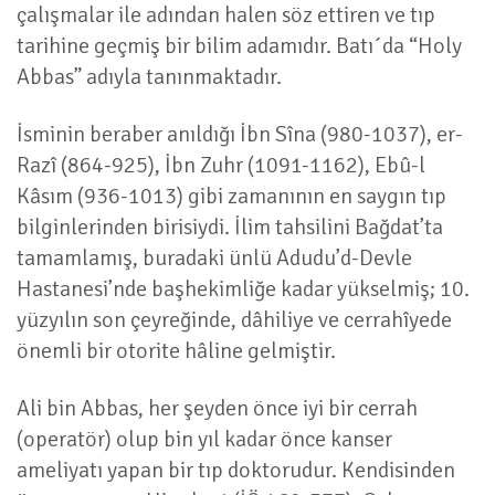
çalışmalar ile adından halen söz ettiren ve tıp
tarihine geçmiş bir bilim adamıdır. Batı´da “Holy
Abbas” adıyla tanınmaktadır.
İsminin beraber anıldığı İbn Sîna (980-1037), er-
Razî (864-925), İbn Zuhr (1091-1162), Ebû-l
Kâsım (936-1013) gibi zamanının en saygın tıp
bilginlerinden birisiydi. İlim tahsilini Bağdat’ta
tamamlamış, buradaki ünlü Adudu’d-Devle
Hastanesi’nde başhekimliğe kadar yükselmiş; 10.
yüzyılın son çeyreğinde, dâhiliye ve cerrahîyede
önemli bir otorite hâline gelmiştir.
Ali bin Abbas, her şeyden önce iyi bir cerrah
(operatör) olup bin yıl kadar önce kanser
ameliyatı yapan bir tıp doktorudur. Kendisinden