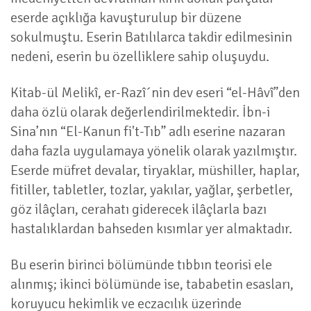
eserde açıklığa kavuşturulup bir düzene
sokulmuştu. Eserin Batılılarca takdir edilmesinin
nedeni, eserin bu özelliklere sahip oluşuydu.
Kitab-ül Melikî, er-Razî´nin dev eseri “el-Hâvî”den
daha özlü olarak değerlendirilmektedir. İbn-i
Sina’nın “El-Kanun fi't-Tıb” adlı eserine nazaran
daha fazla uygulamaya yönelik olarak yazılmıştır.
Eserde müfret devalar, tiryaklar, müshiller, haplar,
fitiller, tabletler, tozlar, yakılar, yağlar, şerbetler,
göz ilâçları, cerahatı giderecek ilâçlarla bazı
hastalıklardan bahseden kısımlar yer almaktadır.
Bu eserin birinci bölümünde tıbbın teorisi ele
alınmış; ikinci bölümünde ise, tababetin esasları,
koruyucu hekimlik ve eczacılık üzerinde