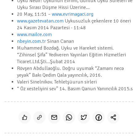
Uyku Nedir: Uykunun Evrimi, Günlük Uyku Süreleri ve
Uyku Sırası Düşme Hissi Üzerine...
20 May, 11:51 –
www.evrimagaci.org
www.gazetevatan.com
Uykusuzluk çekenlere 10 öneri
24 Kasım 2014 Pazartesi - 11:48
www.mailce.com
nbeyin.com.tr
Sinan Canan
Muhammed Bozdağ. Uyku ve Hareket sistemi.
“Zihinsel Şifa” Yediveren Yayınları Eğitim Hizmetleri
Ticaret.Ltd.Şti...Şubat 2014
Rövşen Abdullaoğlu. Doğru uyumak “Zamanı necə
yeyək” Bakı Qedim Qala yayıncılık, 2016.
Valeri Sinelnikov. Tehletşüurun sirleri
“ Öz xesteliyini sev” 14. Basım Qanun Yanıncılık 2015.s