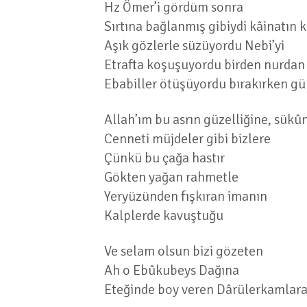
Hz Ömer’i gördüm sonra
Sırtına bağlanmış gibiydi kâinatın k
Aşık gözlerle süzüyordu Nebi’yi
Etrafta koşuşuyordu birden nurdan
Ebabiller ötüşüyordu bırakırken gül
Allah’ım bu asrın güzelliğine, sükû
Cenneti müjdeler gibi bizlere
Çünkü bu çağa hastır
Gökten yağan rahmetle
Yeryüzünden fışkıran imanın
Kalplerde kavuştuğu
Ve selam olsun bizi gözeten
Ah o Ebûkubeys Dağına
Eteğinde boy veren Dârülerkamlar