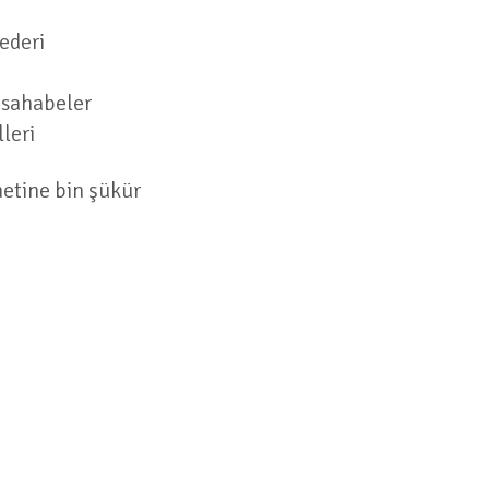
ederi
 sahabeler
leri
netine bin şükür
a