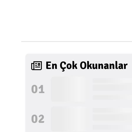
En Çok Okunanlar
0
1
0
2