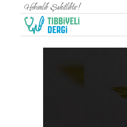
Hekimlik Şahitliktir!