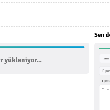
Sen d
 yükleniyor...
İsmin
E-po
E-post