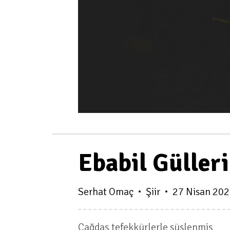
Ebabil Gülleri
Serhat Omaç
Şiir
27 Nisan 20
Çağdaş tefekkürlerle süslenmiş