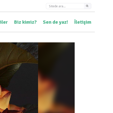
iler
Biz kimiz?
Sen de yaz!
İletişim