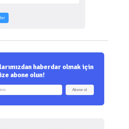
der
ılarımızdan haberdar olmak için
ize abone olun!
Abone ol