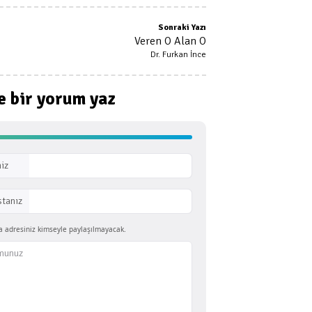
Sonraki Yazı
Veren O Alan O
Dr. Furkan İnce
e bir
yorum yaz
iz
stanız
a adresiniz kimseyle paylaşılmayacak.