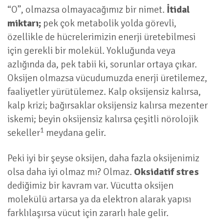
“O”, olmazsa olmayacağımız bir nimet.
İtidal
miktarı;
pek çok metabolik yolda görevli,
özellikle de hücrelerimizin enerji üretebilmesi
için gerekli bir molekül. Yokluğunda veya
azlığında da, pek tabii ki, sorunlar ortaya çıkar.
Oksijen olmazsa vücudumuzda enerji üretilemez,
faaliyetler yürütülemez. Kalp oksijensiz kalırsa,
kalp krizi; bağırsaklar oksijensiz kalırsa mezenter
iskemi; beyin oksijensiz kalırsa çeşitli nörolojik
1
sekeller
meydana gelir.
Peki iyi bir şeyse oksijen, daha fazla oksijenimiz
olsa daha iyi olmaz mı? Olmaz.
Oksidatif stres
dediğimiz bir kavram var. Vücutta oksijen
molekülü artarsa ya da elektron alarak yapısı
farklılaşırsa vücut için zararlı hale gelir.