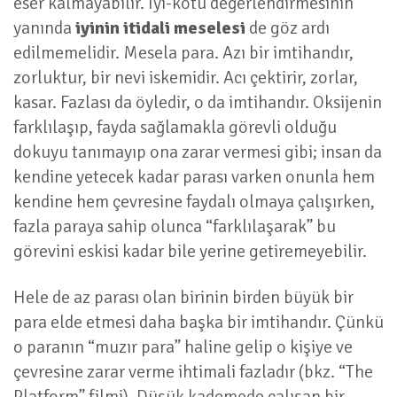
eser kalmayabilir. İyi-kötü değerlendirmesinin
yanında
iyinin itidali meselesi
de göz ardı
edilmemelidir. Mesela para. Azı bir imtihandır,
zorluktur, bir nevi iskemidir. Acı çektirir, zorlar,
kasar. Fazlası da öyledir, o da imtihandır. Oksijenin
farklılaşıp, fayda sağlamakla görevli olduğu
dokuyu tanımayıp ona zarar vermesi gibi; insan da
kendine yetecek kadar parası varken onunla hem
kendine hem çevresine faydalı olmaya çalışırken,
fazla paraya sahip olunca “farklılaşarak” bu
görevini eskisi kadar bile yerine getiremeyebilir.
Hele de az parası olan birinin birden büyük bir
para elde etmesi daha başka bir imtihandır. Çünkü
o paranın “muzır para” haline gelip o kişiye ve
çevresine zarar verme ihtimali fazladır (bkz. “The
Platform” filmi). Düşük kademede çalışan bir