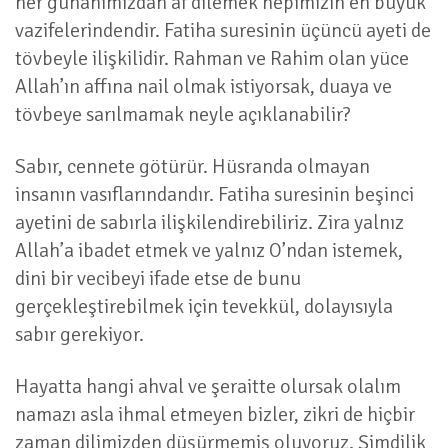
her günahımızdan af dilemek hepimizin en büyük
vazifelerindendir. Fatiha suresinin üçüncü ayeti de
tövbeyle ilişkilidir. Rahman ve Rahim olan yüce
Allah’ın affına nail olmak istiyorsak, duaya ve
tövbeye sarılmamak neyle açıklanabilir?
Sabır, cennete götürür. Hüsranda olmayan
insanın vasıflarındandır. Fatiha suresinin beşinci
ayetini de sabırla ilişkilendirebiliriz. Zira yalnız
Allah’a ibadet etmek ve yalnız O’ndan istemek,
dini bir vecibeyi ifade etse de bunu
gerçekleştirebilmek için tevekkül, dolayısıyla
sabır gerekiyor.
Hayatta hangi ahval ve şeraitte olursak olalım
namazı asla ihmal etmeyen bizler, zikri de hiçbir
zaman dilimizden düşürmemiş oluyoruz. Şimdilik