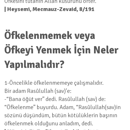
Öfkesini tutanın Allah kusurunu örter.
| Heysemi, Mecmauz-Zevaid, 8/191
Öfkelenmemek veya
Öfkeyi Yenmek İçin Neler
Yapılmalıdır?
1-Öncelikle öfkelenmemeye çalışmalıdır.
Bir adam Rasûlullah (sav)’e:
-“Bana öğüt ver” dedi. Rasûlullah (sav) de:
“Öfkelenme” buyurdu. Adam, “Rasûlullah(sav)in
sözünü düşündüm, bütün kötülüklerin başının
öfkelenmek olduğunu anladım, dedi.