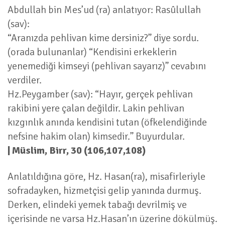
Abdullah bin Mes’ud (ra) anlatıyor: Rasûlullah
(sav):
“Aranızda pehlivan kime dersiniz?” diye sordu.
(orada bulunanlar) “Kendisini erkeklerin
yenemediği kimseyi (pehlivan sayarız)” cevabını
verdiler.
Hz.Peygamber (sav): “Hayır, gerçek pehlivan
rakibini yere çalan değildir. Lakin pehlivan
kızgınlık anında kendisini tutan (öfkelendiğinde
nefsine hakim olan) kimsedir.” Buyurdular.
| Müslim, Birr, 30 (106,107,108)
Anlatıldığına göre, Hz. Hasan(ra), misafirleriyle
sofradayken, hizmetçisi gelip yanında durmuş.
Derken, elindeki yemek tabağı devrilmiş ve
içerisinde ne varsa Hz.Hasan’ın üzerine dökülmüş.