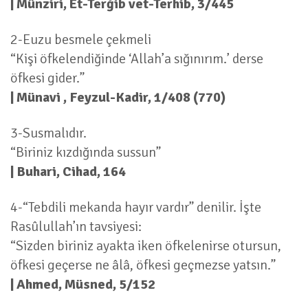
| Münziri, Et-Terğib vet-Terhib, 3/445
2-Euzu besmele çekmeli
“Kişi öfkelendiğinde ‘Allah’a sığınırım.’ derse
öfkesi gider.”
| Münavi , Feyzul-Kadir, 1/408 (770)
3-Susmalıdır.
“Biriniz kızdığında sussun”
| Buhari, Cihad, 164
4-“Tebdili mekanda hayır vardır” denilir. İşte
Rasûlullah’ın tavsiyesi:
“Sizden biriniz ayakta iken öfkelenirse otursun,
öfkesi geçerse ne âlâ, öfkesi geçmezse yatsın.”
| Ahmed, Müsned, 5/152