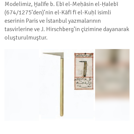
Modelimiz, Ḫalīfe b. Ebī el-Meḥāsin el-Ḥalebī
(674/1275’den)’nin el-Kāfī fī el-Kuḥl isimli
eserinin Paris ve İstanbul yazmalarının
tasvirlerine ve J. Hirschberg’in çizimine dayanarak
oluşturulmuştur.