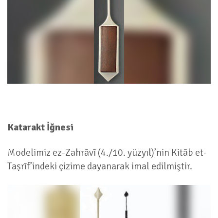
Katarakt İğnesi
Modelimiz ez-Zahrāvī (4./10. yüzyıl)’nin Kitāb et-
Taṣrīf’indeki çizime dayanarak imal edilmiştir.