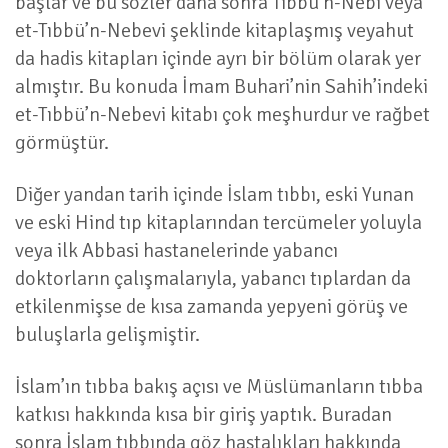
başlar ve bu sözler daha sonra Tıbbü’n-Nebi veya
et-Tıbbü’n-Nebevi şeklinde kitaplaşmış veyahut
da hadis kitapları içinde ayrı bir bölüm olarak yer
almıştır. Bu konuda İmam Buhari’nin Sahih’indeki
et-Tıbbü’n-Nebevi kitabı çok meşhurdur ve rağbet
görmüştür.
Diğer yandan tarih içinde İslam tıbbı, eski Yunan
ve eski Hind tıp kitaplarından tercümeler yoluyla
veya ilk Abbasi hastanelerinde yabancı
doktorların çalışmalarıyla, yabancı tıplardan da
etkilenmişse de kısa zamanda yepyeni görüş ve
buluşlarla gelişmiştir.
İslam’ın tıbba bakış açısı ve Müslümanların tıbba
katkısı hakkında kısa bir giriş yaptık. Buradan
sonra İslam tıbbında göz hastalıkları hakkında