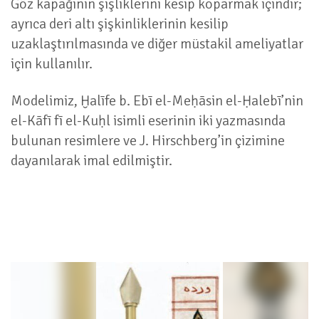
Göz kapağının şişliklerini kesip koparmak içindir;
ayrıca deri altı şişkinliklerinin kesilip
uzaklaştırılmasında ve diğer müstakil ameliyatlar
için kullanılır.
Modelimiz, Ḫalīfe b. Ebī el-Meḥāsin el-Ḥalebī’nin
el-Kāfī fī el-Kuḥl isimli eserinin iki yazmasında
bulunan resimlere ve J. Hirschberg’in çizimine
dayanılarak imal edilmiştir.