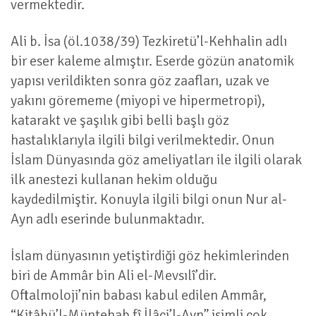
vermektedir.
Ali b. İsa (öl.1038/39) Tezkiretü’l-Kehhalin adlı
bir eser kaleme almıştır. Eserde gözün anatomik
yapısı verildikten sonra göz zaafları, uzak ve
yakını görememe (miyopi ve hipermetropi),
katarakt ve şaşılık gibi belli başlı göz
hastalıklarıyla ilgili bilgi verilmektedir. Onun
İslam Dünyasında göz ameliyatları ile ilgili olarak
ilk anestezi kullanan hekim olduğu
kaydedilmiştir. Konuyla ilgili bilgi onun Nur al-
Ayn adlı eserinde bulunmaktadır.
İslam dünyasının yetiştirdiği göz hekimlerinden
biri de Ammâr bin Ali el-Mevsılî’dir.
Oftalmoloji’nin babası kabul edilen Ammâr,
“Kitâbü’l-Müntehab fî İlâci’l-Ayn” isimli çok