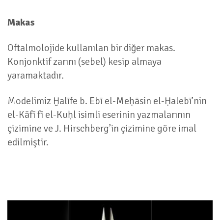
Makas
Oftalmolojide kullanılan bir diğer makas.
Konjonktif zarını (sebel) kesip almaya
yaramaktadır.
Modelimiz Ḫalīfe b. Ebī el-Meḥāsin el-Ḥalebī’nin
el-Kāfī fī el-Kuḥl isimli eserinin yazmalarının
çizimine ve J. Hirschberg’in çizimine göre imal
edilmiştir.