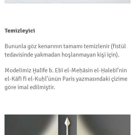
Temizleyici
Bununla göz kenarının tamamı temizlenir (fistül
tedavisinde yakmadan hoşlanmayan kişi için).
Modelimiz Ḫalīfe b. Ebī el-Meḥāsin el-Ḥalebī’nin
el-Kāfī fī el-Kuḥl’ünün Paris yazmasındaki çizime
göre imal edilmiştir.