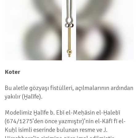
Koter
Bu aletle gözyaşı fistülleri, açılmalarının ardından
yakılır (Ḫalīfe).
Modelimiz Ḫalīfe b. Ebī el-Meḥāsin el-Ḥalebī
(674/1275’den önce yazmıştır)’nin el-Kāfī fī el-
Kuḥl isimli eserinde bulunan resme ve J.