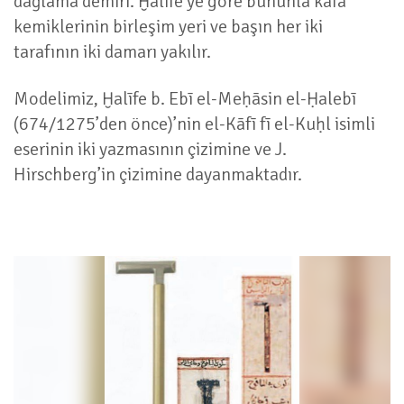
dağlama demiri. Ḫalīfe’ye göre bununla kafa
kemiklerinin birleşim yeri ve başın her iki
tarafının iki damarı yakılır.
Modelimiz, Ḫalīfe b. Ebī el-Meḥāsin el-Ḥalebī
(674/1275’den önce)’nin el-Kāfī fī el-Kuḥl isimli
eserinin iki yazmasının çizimine ve J.
Hirschberg’in çizimine dayanmaktadır.