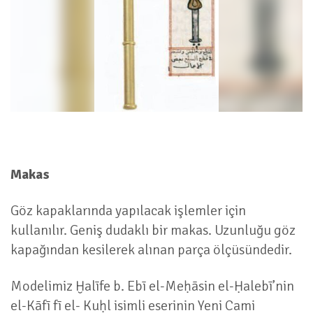
Makas
Göz kapaklarında yapılacak işlemler için
kullanılır. Geniş dudaklı bir makas. Uzunluğu göz
kapağından kesilerek alınan parça ölçüsündedir.
Modelimiz Ḫalīfe b. Ebī el-Meḥāsin el-Ḥalebī’nin
el-Kāfī fī el- Kuḥl isimli eserinin Yeni Cami