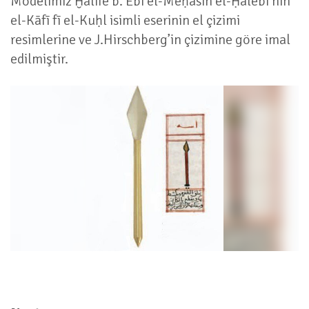
Modelimiz Ḫalīfe b. Ebī el-Meḥāsin el-Ḥalebī’nin
el-Kāfī fī el-Kuḥl isimli eserinin el çizimi
resimlerine ve J.Hirschberg’in çizimine göre imal
edilmiştir.