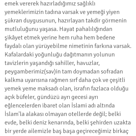
emek vererek hazırladığımız sağlıklı
yemeklerimizin tadına varsak ve yemeği yiyen
şükran duygusunun, hazırlayan takdir görmenin
mutluluğunu yaşasa. Hayat pahalılığından
şikâyet etmek yerine hem ruha hem bedene
faydalı olan yürüyebilme nimetinin farkına varsak.
Kafalardaki yoğunluğu dağıtmanın yolunun
tavizlerin yaşandığı sahiller, havuzlar,
peygamberimiz(sav)in tam doymadan sofradan
kalkma uyarısına rağmen sırf daha çok ve çeşitli
yemek yeme maksadı olan, israfın fazlaca olduğu
açık büfeler, gündüzü ayrı gecesi ayrı
eğlencelerden ibaret olan İslami adı altında
İslam'la alakası olmayan otellerde değil; belki
evde, belki deniz kenarında, belki şehirden uzakta
bir yerde ailemizle baş başa geçireceğimiz birkaç