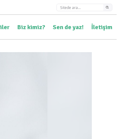
iler
Biz kimiz?
Sen de yaz!
İletişim