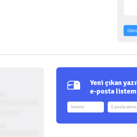
Gön
Yeni çıkan yaz
e-posta listem