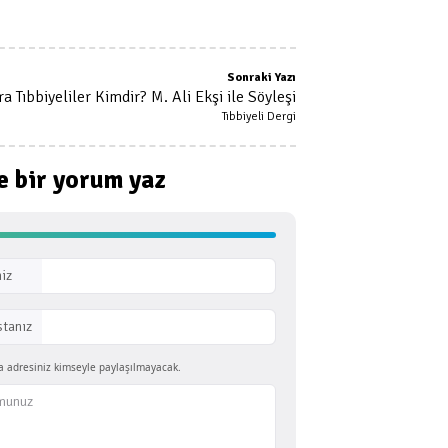
Sonraki Yazı
a Tıbbiyeliler Kimdir? M. Ali Ekşi ile Söyleşi
Tıbbiyeli Dergi
e bir
yorum yaz
iz
stanız
a adresiniz kimseyle paylaşılmayacak.