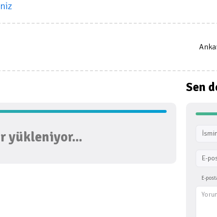
niz
Ankar
Sen d
 yükleniyor...
İsmin
E-po
E-post