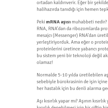
ortadan kaldırıverir. Eğer bir şeki
halihazırda tanıdığı için hemen tepk
Peki
mRNA aşısı
muhabbeti nedir? H
RNA, RNA’dan da ribozomlarda protei
mesajcı (Messenger) RNA’dan üretili
yerleştiriyorduk. Ama eğer o prote
proteinlerini üretince yabancı prot
bu sistem yeni bir teknoloji değil ak
olamaz!
Normalde 5-10 yılda üretilebilen aş
sebebiyle bürokrasinin de işin için
her hastalık için bu denli alarma geç
Aşı kısırlık yapar mı? Aşının kısırlı
kısırlık denebilmesi için bir çiftin b