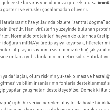
lde gelecekte bu virüs vücudumuza girecek olursa
immün
i gösterir ve virüsler çoğalamadan ölüverir.
atırlarsanız lise yıllarında bizlere “santral dogma” a
n üretilir. Hani virüslerin yüzeyinde bulunan proteinl
rler. Normalde proteinleri hayvan dokularında üretip 
ini doğuran mRNA’yı üretip aşıya koyarsak, hücrelerim
einleri algılayan savunma sistemimiz de bağışık yanıt o
sine onlarca yıllık birikimin bir neticesidir. Hatırlatay
ı ya da ilaçlar, ölüm riskinin yüksek olması ve hastal
e girmesi ve bilim insanlarının fonlarla desteklenmesi 
ip yapılan çalışmaları destekleyebilse. Demek ki illa bi
k yaptığı gibi bir veriye nereden ulaşıldı da böyle bir i
ir yıl boyunca korunmasız ilişkiye girmesi gerekir ki aşı 