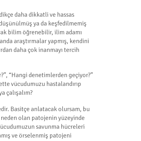
dikçe daha dikkatli ve hassas
e düşünülmüş ya da keşfedilmemiş
ak bilim öğrenebilir, ilim adamı
 alanda araştırmalar yapmış, kendini
lardan daha çok inanmayı tercih
or?”, “Hangi denetimlerden geçiyor?”
lbette vücudumuzu hastalandırıp
ya çalışalım?
ir. Basitçe anlatacak olursam, bu
ğa neden olan patojenin yüzeyinde
ye vücudumuzun savunma hücreleri
lamış ve örselenmiş patojeni