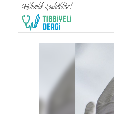
Hekimlik Şahitliktir!