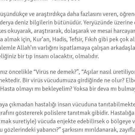
 düşündükçe ve araştırdıkça daha fazlasını veren, öğren
 derya deniz bilgilerin bütünüdür. Yeryüzünde üzerin
rkes okuyarak, araştırarak, dolaşarak ve mesai harcayar
tva almak için, Kur’an, Hadis, Tefsir, Fıkıh gibi pek çok
 kalemle Allah’ın varlığını ispatlamaya çalışan arkadaş
iğiniz bir tıp insanı olacaktır, olmalıdır.
ız öncelikle “Virüs ne demek?”, “Aşılar nasıl üretiliy
mektedir. Bir virüs vücudumuza girdiğinde ne olur? E
? Hasta olmayı mı bekleyelim? Yoksa bir deva mı bulma
ya çıkmadan hastalığı insan vücuduna tanıtabilmekted
oğrafını göstererek polislere tanıtmak gibidir. Hastalı
flatmak suretiyle) vücuda enjekte edebilirsek o bölge
 gözlerindeki yabancı?” şarkısını mırıldanarak, zayıf