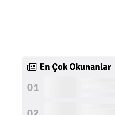
En Çok Okunanlar
0
1
0
2