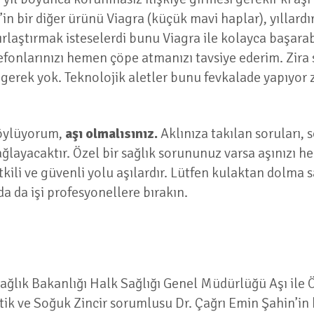
’in bir diğer ürünü Viagra (küçük mavi haplar), yıllard
ırlaştırmak isteselerdi bunu Viagra ile kolayca başarabi
lefonlarınızı hemen çöpe atmanızı tavsiye ederim. Zira 
erek yok. Teknolojik aletler bunu fevkalade yapıyor z
söylüyorum,
aşı olmalısınız.
Aklınıza takılan soruları
layacaktır. Özel bir sağlık sorununuz varsa aşınızı he
ili ve güvenli yolu aşılardır. Lütfen kulaktan dolma s
 da işi profesyonellere bırakın.
ağlık Bakanlığı Halk Sağlığı Genel Müdürlüğü Aşı ile Ö
stik ve Soğuk Zincir sorumlusu Dr. Çağrı Emin Şahin’in