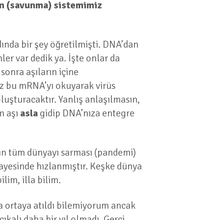
 (savunma) sistemimiz
dında bir şey öğretilmişti. DNA’dan
er var dedik ya. İşte onlar da
sonra aşıların içine
iz bu mRNA’yı okuyarak virüs
luşturacaktır. Yanlış anlaşılmasın,
ım aşı
asla
gidip DNA’nıza entegre
ığın tüm dünyayı sarması (pandemi)
sayesinde hızlanmıştır. Keşke dünya
lim, illa bilim.
ddia ortaya atıldı bilemiyorum ancak
çıkalı daha bir yıl olmadı. Gerçi