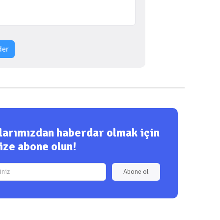
der
ılarımızdan haberdar olmak için
ize abone olun!
Abone ol