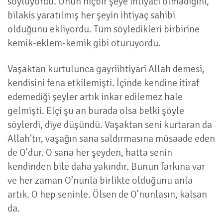
söylüyordu. Onun hiçbir şeye ihtiyacı olmadığını,
bilakis yaratılmış her şeyin ihtiyaç sahibi
olduğunu ekliyordu. Tüm söyledikleri birbirine
kemik-eklem-kemik gibi oturuyordu.
Vaşaktan kurtulunca gayriihtiyari Allah demesi,
kendisini fena etkilemişti. İçinde kendine itiraf
edemediği şeyler artık inkar edilemez hale
gelmişti. Elçi şu an burada olsa belki şöyle
söylerdi, diye düşündü. Vaşaktan seni kurtaran da
Allah’tır, vaşağın sana saldırmasına müsaade eden
de O’dur. O sana her şeyden, hatta senin
kendinden bile daha yakındır. Bunun farkına var
ve her zaman O’nunla birlikte olduğunu anla
artık. O hep seninle. Ölsen de O’nunlasın, kalsan
da.