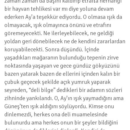
zaman zaman da başını kaldırıp etrafta herhangi
bir hayvan tehlikesi var mı diye yoluna devam
ederken Ay’a teşekkür ediyordu. O olmasa ışık da
olmayacak, ışık olmayınca önünü ve etrafını
göremeyecekti. Ne ilerleyebilecek, ne geldiği
yoldan geri dönebilecek ne de kendini zararlardan
koruyabilecekti. Sonra düşündü. İçinde
yaşadıkları mağaranın bulunduğu tepenin zirve
noktasında yaşayan ve gece gündüz gökyüzünü
bazen yatarak bazen de ellerini içinden kalın bir
çubuk geçecek şekilde açık yumruk yaparak
seyreden, “deli bilge” dedikleri bir adamın sözleri
zihninde yankılandı. O, Ay’ın ışık yaymadığını ama
Güneş’ten ışık aldığını söylüyordu. Kimse onu
dinlemezdi, herkes ona deli muamelesinde
bulunurdu ama herkes onun bir şeyler bildiğini