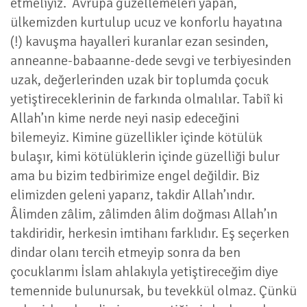
etmeliyiz. Avrupa güzellemeleri yapan,
ülkemizden kurtulup ucuz ve konforlu hayatına
(!) kavuşma hayalleri kuranlar ezan sesinden,
anneanne-babaanne-dede sevgi ve terbiyesinden
uzak, değerlerinden uzak bir toplumda çocuk
yetiştireceklerinin de farkında olmalılar. Tabiî ki
Allah’ın kime nerde neyi nasip edeceğini
bilemeyiz. Kimine güzellikler içinde kötülük
bulaşır, kimi kötülüklerin içinde güzelliği bulur
ama bu bizim tedbirimize engel değildir. Biz
elimizden geleni yaparız, takdir Allah’ındır.
Âlimden zâlim, zâlimden âlim doğması Allah’ın
takdiridir, herkesin imtihanı farklıdır. Eş seçerken
dindar olanı tercih etmeyip sonra da ben
çocuklarımı İslam ahlakıyla yetiştireceğim diye
temennide bulunursak, bu tevekkül olmaz. Çünkü