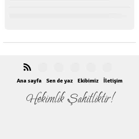
Ana sayfa
Sen de yaz
Ekibimiz
İletişim
Hekimlik Şahitliktir!