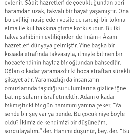
evlenir. Sâbit hazretleri de çocukluğundan beri
haramdan uzak, takvalı bir hayat yaşamıştır. Ona
bu evliliği nasip eden vesile de ısırdığı bir lokma
elma ile kul hakkına girme korkusudur. Bu iki
takva sahibinin evliliğinden de İmâm-ı Âzam
hazretleri dünyaya gelmiştir. Yine başka bir
kıssada etrafında takvasıyla, ilmiyle bilinen bir
hocaefendinin haylaz bir oğlundan bahsedilir.
Oğlan o kadar yaramazdır ki hoca etraftan sürekli
şikayet alır. Yaramazlığı da insanların
omuzlarında taşıdığı su tulumlarına gizlice iğne
batırıp sularını israf etmektir. Adam o kadar
bıkmıştır ki bir gün hanımını yanına çeker, “Ya
sende bir şey var ya bende. Bu çocuk niye böyle
oldu? İkimiz de kendimizi bir düşünelim,
sorgulayalım.” der. Hanımı düşünür, bey, der. “Bu