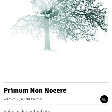
Primum Non Nocere
Veli Yücel
Şiir
30 Ekim 2022
Seher vakti bülbül öter