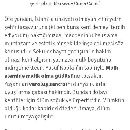
3
şehir planı. Merkezde Cuma Camii
Öte yandan, İslam’la ünsiyeti olmayan zihniyetin
şehir tasavvuruna (ki ben buna kent demeyi tercih
ediyorum) baktığımızda, maddenin ruhsuz ama
muntazam ve estetik bir şekilde inşa edilmesi söz
konusudur. Seküler hayat görüşünün hakim
olması kent algısını yalnızca mülk boyutuna
indirgemektedir. Yusuf Kaplan’ın tabiriyle
Mülk
alemine malik olma güdüsü
ne tutsaktır.
Yaşanılan
varoluş sancısı
nı dünyalıklarla
uyuşturma çabası hakimdir. Bundan dolayı
kentliler için ölüm soğuk ve ürperticidir. Mümkün
olduğu kadar kabirleri ötede tutmaya, ölüm
unutulmaya çalışılır.