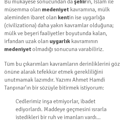
Bu mukayese sonucundan da
şehir
in, İslam ile
müsemma olan
medeniyet
kavramına, mülk
aleminden ibaret olan
kent
in ise uygarlığa
(civilizationa) daha yakın kavramlar olduğuna;
mülk ve beşeri faaliyetler boyutunda kalan,
irfandan uzak olan
uygarlık
kavramının
medeniyet
olmadığı sonucuna varabiliriz.
Tüm bu çıkarımları kavramların derinliklerini göz
önüne alarak tefekkür etmek gerekliliğini
unutmamak lazımdır. Yazımı Ahmet Hamdi
Tanpınar’ın bir sözüyle bitirmek istiyorum:
Cedlerimiz inşa etmiyorlar, ibadet
ediyorlardı. Maddeye geçmesini ısrarla
istedikleri bir ruh ve imanları vardı…