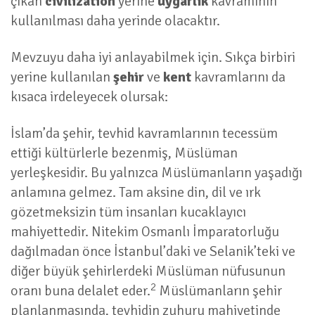
çıkan
civilization
yerine
uygarlık
kavramının
kullanılması daha yerinde olacaktır.
Mevzuyu daha iyi anlayabilmek için. Sıkça birbiri
yerine kullanılan
şehir
ve
kent
kavramlarını da
kısaca irdeleyecek olursak:
İslam’da şehir, tevhid kavramlarının tecessüm
ettiği kültürlerle bezenmiş, Müslüman
yerleşkesidir. Bu yalnızca Müslümanların yaşadığı
anlamına gelmez. Tam aksine din, dil ve ırk
gözetmeksizin tüm insanları kucaklayıcı
mahiyettedir. Nitekim Osmanlı İmparatorluğu
dağılmadan önce İstanbul’daki ve Selanik’teki ve
diğer büyük şehirlerdeki Müslüman nüfusunun
2
oranı buna delalet eder.
Müslümanların şehir
planlanmasında, tevhidin zuhuru mahiyetinde