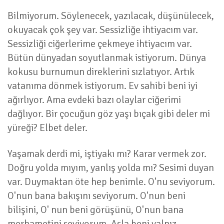
Bilmiyorum. Söylenecek, yazılacak, düşünülecek,
okuyacak çok şey var. Sessizliğe ihtiyacım var.
Sessizliği ciğerlerime çekmeye ihtiyacım var.
Bütün dünyadan soyutlanmak istiyorum. Dünya
kokusu burnumun direklerini sızlatıyor. Artık
vatanıma dönmek istiyorum. Ev sahibi beni iyi
ağırlıyor. Ama evdeki bazı olaylar ciğerimi
dağlıyor. Bir çocuğun göz yaşı bıçak gibi deler mi
yüreği? Elbet deler.
Yaşamak derdi mi, iştiyakı mı? Karar vermek zor.
Doğru yolda mıyım, yanlış yolda mı? Sesimi duyan
var. Duymaktan öte hep benimle. O'nu seviyorum.
O'nun bana bakışını seviyorum. O'nun beni
bilişini, O' nun beni görüşünü, O'nun bana
merhametini seviyorum. Asla beni yalnız