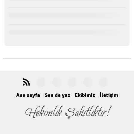
Ana sayfa
Sen de yaz
Ekibimiz
İletişim
Hekimlik Şahitliktir!