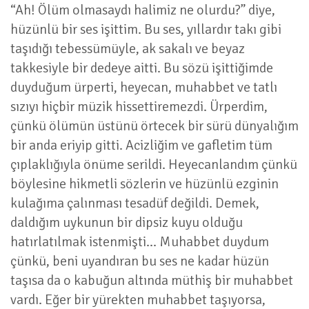
“Ah! Ölüm olmasaydı halimiz ne olurdu?” diye,
hüzünlü bir ses işittim. Bu ses, yıllardır takı gibi
taşıdığı tebessümüyle, ak sakalı ve beyaz
takkesiyle bir dedeye aitti. Bu sözü işittiğimde
duyduğum ürperti, heyecan, muhabbet ve tatlı
sızıyı hiçbir müzik hissettiremezdi. Ürperdim,
çünkü ölümün üstünü örtecek bir sürü dünyalığım
bir anda eriyip gitti. Acizliğim ve gafletim tüm
çıplaklığıyla önüme serildi. Heyecanlandım çünkü
böylesine hikmetli sözlerin ve hüzünlü ezginin
kulağıma çalınması tesadüf değildi. Demek,
daldığım uykunun bir dipsiz kuyu olduğu
hatırlatılmak istenmişti... Muhabbet duydum
çünkü, beni uyandıran bu ses ne kadar hüzün
taşısa da o kabuğun altında müthiş bir muhabbet
vardı. Eğer bir yürekten muhabbet taşıyorsa,