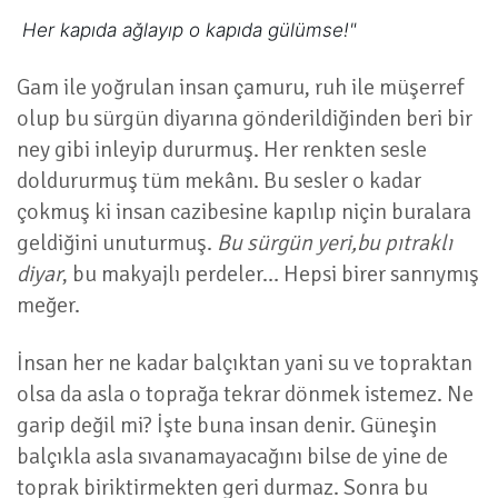
Her kapıda ağlayıp o kapıda gülümse!"
Gam ile yoğrulan insan çamuru, ruh ile müşerref
olup bu sürgün diyarına gönderildiğinden beri bir
ney gibi inleyip dururmuş. Her renkten sesle
doldururmuş tüm mekânı. Bu sesler o kadar
çokmuş ki insan cazibesine kapılıp niçin buralara
geldiğini unuturmuş.
Bu sürgün yeri,bu pıtraklı
diyar
, bu makyajlı perdeler… Hepsi birer sanrıymış
meğer.
İnsan her ne kadar balçıktan yani su ve topraktan
olsa da asla o toprağa tekrar dönmek istemez. Ne
garip değil mi? İşte buna insan denir. Güneşin
balçıkla asla sıvanamayacağını bilse de yine de
toprak biriktirmekten geri durmaz. Sonra bu