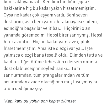
beni saklayamazdı. Kendimi faniliğin çıplak
hakikatine hiç bu kadar yakın hissetmemiştim.
Oysa ne kadar çok eşyam vardı. Beni seven
dostlarım, asla beni yalnız bırakmayacak ailem,
edindiğim başarılar ve itibar… Hiçbirini o an
yanımda göremedim. Hepsi birer sanrıymış. Hepsi
birer avuntu… Hiç bu kadar yalnız ve çıplak
hissetmemiştim. Ama işte o ezgi var ya... İşte
yalnızca o ezgi bana teselli oldu. Elimden tuttu ve
kaldırdı. Eğer ölüme tebessüm edersem onunla
dost olabileceğimi söyledi sanki… Tüm
sanrılarımdan, tüm prangalarımdan ve tüm
acılarımdan azade olacağımın muştusuymuş bu
ölüm dediğimiz şey.
"Kapı kapı bu yolun son kapısı ölümse;