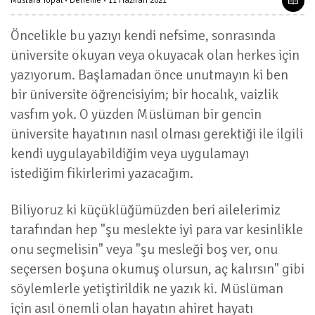
Mustafa Topal
Deneme
11 Haziran 2021
Öncelikle bu yazıyı kendi nefsime, sonrasında
üniversite okuyan veya okuyacak olan herkes için
yazıyorum. Başlamadan önce unutmayın ki ben
bir üniversite öğrencisiyim; bir hocalık, vaizlik
vasfım yok. O yüzden Müslüman bir gencin
üniversite hayatının nasıl olması gerektiği ile ilgili
kendi uygulayabildiğim veya uygulamayı
istediğim fikirlerimi yazacağım.
Biliyoruz ki küçüklüğümüzden beri ailelerimiz
tarafından hep "şu meslekte iyi para var kesinlikle
onu seçmelisin" veya "şu mesleği boş ver, onu
seçersen boşuna okumuş olursun, aç kalırsın" gibi
söylemlerle yetiştirildik ne yazık ki. Müslüman
için asıl önemli olan hayatın ahiret hayatı