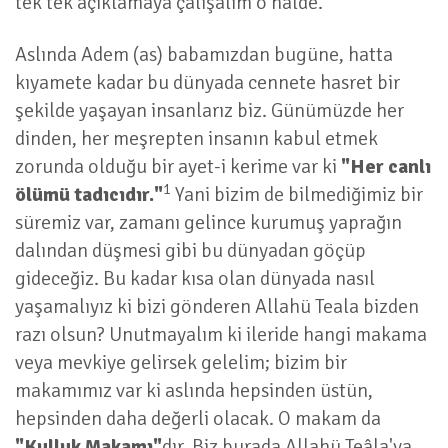
tek tek açıklamaya çalışalım o halde.
Aslında Adem (as) babamızdan bugüne, hatta
kıyamete kadar bu dünyada cennete hasret bir
şekilde yaşayan insanlarız biz. Günümüzde her
dinden, her meşrepten insanın kabul etmek
zorunda olduğu bir ayet-i kerime var ki
"Her canlı
1
ölümü tadıcıdır."
Yani bizim de bilmediğimiz bir
süremiz var, zamanı gelince kurumuş yaprağın
dalından düşmesi gibi bu dünyadan göçüp
gideceğiz. Bu kadar kısa olan dünyada nasıl
yaşamalıyız ki bizi gönderen Allahü Teala bizden
razı olsun? Unutmayalım ki ileride hangi makama
veya mevkiye gelirsek gelelim; bizim bir
makamımız var ki aslında hepsinden üstün,
hepsinden daha değerli olacak. O makam da
"Kulluk Makamı"
dır. Biz burada Allahü Teâla'ya