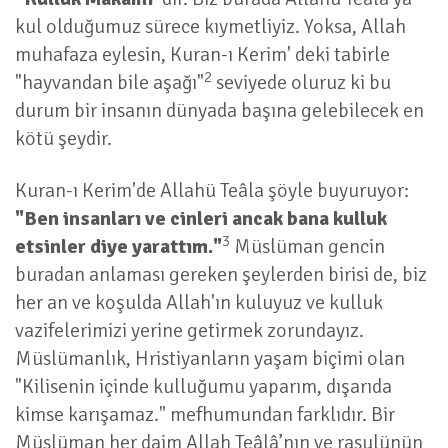
kul olduğumuz sürece kıymetliyiz. Yoksa, Allah
muhafaza eylesin, Kuran-ı Kerim' deki tabirle
2
"hayvandan bile aşağı"
seviyede oluruz ki bu
durum bir insanın dünyada başına gelebilecek en
kötü şeydir.
Kuran-ı Kerim'de Allahü Teâla şöyle buyuruyor:
"Ben insanları ve cinleri ancak bana kulluk
3
etsinler diye yarattım."
Müslüman gencin
buradan anlaması gereken şeylerden birisi de, biz
her an ve koşulda Allah'ın kuluyuz ve kulluk
vazifelerimizi yerine getirmek zorundayız.
Müslümanlık, Hristiyanların yaşam biçimi olan
"Kilisenin içinde kulluğumu yaparım, dışarıda
kimse karışamaz." mefhumundan farklıdır. Bir
Müslüman her daim Allah Teâlâ’nın ve rasulünün