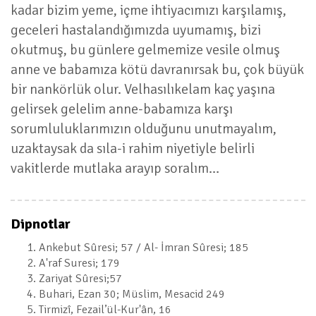
kadar bizim yeme, içme ihtiyacımızı karşılamış,
geceleri hastalandığımızda uyumamış, bizi
okutmuş, bu günlere gelmemize vesile olmuş
anne ve babamıza kötü davranırsak bu, çok büyük
bir nankörlük olur. Velhasılıkelam kaç yaşına
gelirsek gelelim anne-babamıza karşı
sorumluluklarımızın olduğunu unutmayalım,
uzaktaysak da sıla-i rahim niyetiyle belirli
vakitlerde mutlaka arayıp soralım…
Dipnotlar
Ankebut Sûresi; 57 / Al- İmran Sûresi; 185
A'raf Suresi; 179
Zariyat Sûresi;57
Buhari, Ezan 30; Müslim, Mesacid 249
Tirmizî, Fezail’ül-Kur'ân, 16