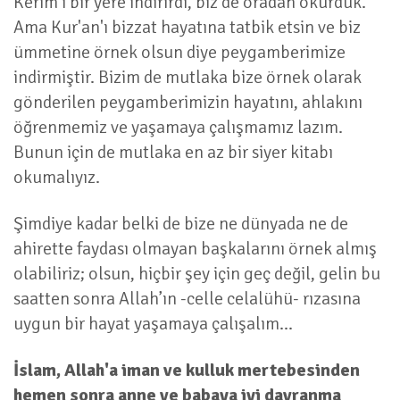
Kerim'i bir yere indirirdi, biz de oradan okurduk.
Ama Kur'an'ı bizzat hayatına tatbik etsin ve biz
ümmetine örnek olsun diye peygamberimize
indirmiştir. Bizim de mutlaka bize örnek olarak
gönderilen peygamberimizin hayatını, ahlakını
öğrenmemiz ve yaşamaya çalışmamız lazım.
Bunun için de mutlaka en az bir siyer kitabı
okumalıyız.
Şimdiye kadar belki de bize ne dünyada ne de
ahirette faydası olmayan başkalarını örnek almış
olabiliriz; olsun, hiçbir şey için geç değil, gelin bu
saatten sonra Allah’ın -celle celalühü- rızasına
uygun bir hayat yaşamaya çalışalım...
İslam, Allah'a iman ve kulluk mertebesinden
hemen sonra anne ve babaya iyi davranma