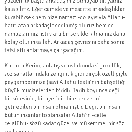
yüzden ilk başta arkadaşımız olmayabilir, yalnız
kalabiliriz. Eğer camide ve mescitte arkadaşlıklar
kurabilirsek hem bize namazı -dolayısıyla Allah'ı-
hatırlatan arkadaşlar edinmiş oluruz hem de
namazlarımızı istikrarlı bir şekilde kılmamız daha
kolay olur inşallah. Arkadaş çevresini daha sonra
tafsilatlı anlatmaya çalışacağım.
Kur'an-ı Kerim, anlatış ve üslubundaki güzellik,
söz sanatlarındaki zenginlik gibi birçok özelliğiyle
peygamberimize (sav) Allahu Teala'nın bahşettiği
büyük mucizelerden biridir. Tarih boyunca değil
bir sûresinin, bir ayetinin bile benzerini
getirebilen bir insan olmamıştır. Değil bir insan
bütün insanlar toplansalar Allah'ın -celle
celalühü- sözü kadar güzel ve mükemmel bir söz
söyleyemez.