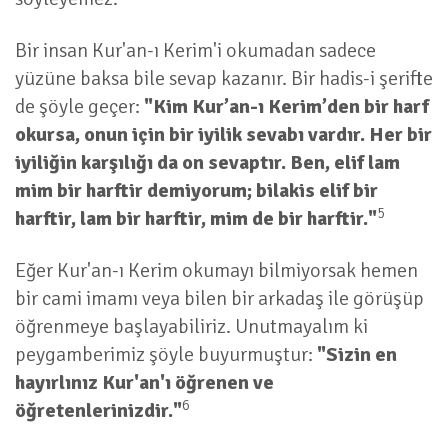
Bir insan Kur'an-ı Kerim'i okumadan sadece
yüzüne baksa bile sevap kazanır. Bir hadis-i şerifte
de şöyle geçer:
"Kim Kur’an-ı Kerim’den bir harf
okursa, onun için bir iyilik sevabı vardır. Her bir
iyiliğin karşılığı da on sevaptır. Ben, elif lam
mim bir harftir demiyorum; bilakis elif bir
5
harftir, lam bir harftir, mim de bir harftir."
Eğer Kur'an-ı Kerim okumayı bilmiyorsak hemen
bir cami imamı veya bilen bir arkadaş ile görüşüp
öğrenmeye başlayabiliriz. Unutmayalım ki
peygamberimiz şöyle buyurmuştur:
"Sizin en
hayırlınız Kur'an'ı öğrenen ve
6
öğretenlerinizdir."