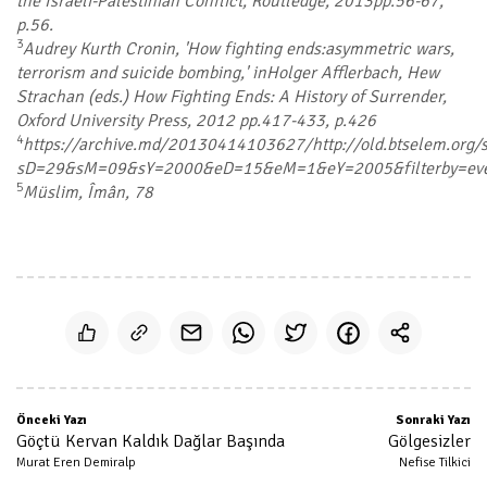
the Israeli-Palestinian Conflict, Routledge, 2013pp.56-67,
p.56.
3
Audrey Kurth Cronin, 'How fighting ends:asymmetric wars,
terrorism and suicide bombing,' inHolger Afflerbach, Hew
Strachan (eds.) How Fighting Ends: A History of Surrender,
Oxford University Press, 2012 pp.417-433, p.426
4
https://archive.md/20130414103627/http://old.btselem.org/st
sD=29&sM=09&sY=2000&eD=15&eM=1&eY=2005&filterby=event
5
Müslim, Îmân, 78
Önceki Yazı
Sonraki Yazı
Göçtü Kervan Kaldık Dağlar Başında
Gölgesizler
Murat Eren Demiralp
Nefise Tilkici