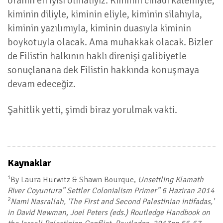
oranın en iyisi olmalıyız. Kiminin cihadı kalemiyle,
kiminin diliyle, kiminin eliyle, kiminin silahıyla,
kiminin yazılımıyla, kiminin duasıyla kiminin
boykotuyla olacak. Ama muhakkak olacak. Bizler
de Filistin halkının haklı direnişi galibiyetle
sonuçlanana dek Filistin hakkında konuşmaya
devam edeceğiz.
Şahitlik yetti, şimdi biraz yorulmak vakti.
Kaynaklar
1
By Laura Hurwitz & Shawn Bourque,
Unsettling Klamath
River Coyuntura” Settler Colonialism Primer” 6 Haziran 2014
2
Nami Nasrallah, 'The First and Second Palestinian intifadas,'
in David Newman, Joel Peters (eds.) Routledge Handbook on