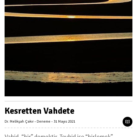
Kesretten Vahdete
Dr. Melikşah Çakır
Deneme
31 Mayıs 2021
Vahid, “bir” demektir. Tevhid ise “birlemek”,