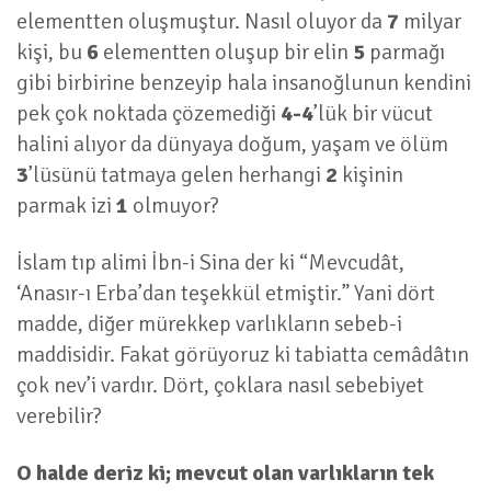
elementten oluşmuştur. Nasıl oluyor da
7
milyar
kişi, bu
6
elementten oluşup bir elin
5
parmağı
gibi birbirine benzeyip hala insanoğlunun kendini
pek çok noktada çözemediği
4-4
’lük bir vücut
halini alıyor da dünyaya doğum, yaşam ve ölüm
3
’lüsünü tatmaya gelen herhangi
2
kişinin
parmak izi
1
olmuyor?
İslam tıp alimi İbn-i Sina der ki “Mevcudât,
‘Anasır-ı Erba’dan teşekkül etmiştir.” Yani dört
madde, diğer mürekkep varlıkların sebeb-i
maddisidir. Fakat görüyoruz ki tabiatta cemâdâtın
çok nev’i vardır. Dört, çoklara nasıl sebebiyet
verebilir?
O halde deriz ki; mevcut olan varlıkların tek