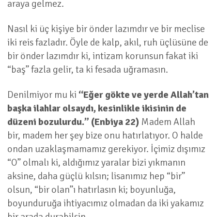
araya gelmez.
Nasıl ki üç kişiye bir önder lazımdır ve bir meclise
iki reis fazladır. Öyle de kalp, akıl, ruh üçlüsüne de
bir önder lazımdır ki, intizam korunsun fakat iki
“baş” fazla gelir, ta ki fesada uğramasın.
Denilmiyor mu ki
“Eğer gökte ve yerde Allah’tan
başka ilahlar olsaydı, kesinlikle ikisinin de
düzeni bozulurdu.” (Enbiya 22)
Madem Allah
bir, madem her şey bize onu hatırlatıyor. O halde
ondan uzaklaşmamamız gerekiyor. İçimiz dışımız
“O” olmalı ki, aldığımız yaralar bizi yıkmanın
aksine, daha güçlü kılsın; lisanımız hep “bir”
olsun, “bir olan”ı hatırlasın ki; boyunluğa,
boyunduruğa ihtiyacımız olmadan da iki yakamız
bir arada durabilsin.