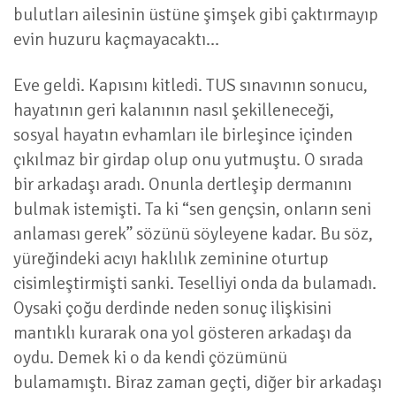
bulutları ailesinin üstüne şimşek gibi çaktırmayıp
evin huzuru kaçmayacaktı…
Eve geldi. Kapısını kitledi. TUS sınavının sonucu,
hayatının geri kalanının nasıl şekilleneceği,
sosyal hayatın evhamları ile birleşince içinden
çıkılmaz bir girdap olup onu yutmuştu. O sırada
bir arkadaşı aradı. Onunla dertleşip dermanını
bulmak istemişti. Ta ki “sen gençsin, onların seni
anlaması gerek” sözünü söyleyene kadar. Bu söz,
yüreğindeki acıyı haklılık zeminine oturtup
cisimleştirmişti sanki. Teselliyi onda da bulamadı.
Oysaki çoğu derdinde neden sonuç ilişkisini
mantıklı kurarak ona yol gösteren arkadaşı da
oydu. Demek ki o da kendi çözümünü
bulamamıştı. Biraz zaman geçti, diğer bir arkadaşı