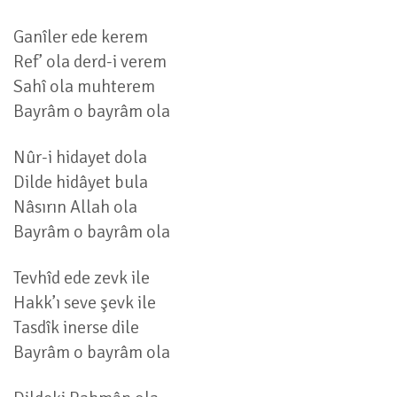
Ganîler ede kerem
Ref’ ola derd-i verem
Sahî ola muhterem
Bayrâm o bayrâm ola
Nûr-i hidayet dola
Dilde hidâyet bula
Nâsırın Allah ola
Bayrâm o bayrâm ola
Tevhîd ede zevk ile
Hakk’ı seve şevk ile
Tasdîk inerse dile
Bayrâm o bayrâm ola