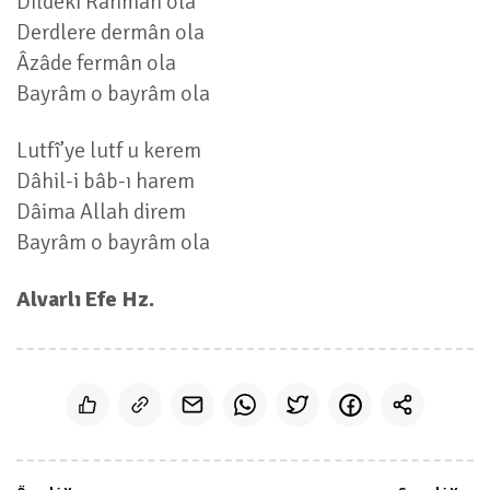
Dildeki Rahmân ola
Derdlere dermân ola
Âzâde fermân ola
Bayrâm o bayrâm ola
Lutfî’ye lutf u kerem
Dâhil-i bâb-ı harem
Dâima Allah direm
Bayrâm o bayrâm ola
Alvarlı Efe Hz.