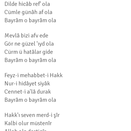
Dilde hicâb ref' ola
Cümle günâh af ola
Bayrâm o bayrâm ola
Mevlâ bizi afv ede
Gör ne güzel 'ıyd ola
Cürm ü hatâlar gide
Bayrâm o bayrâm ola
Feyz-i mehabbet-i Hakk
Nur-i hidâyet siyâk
Cennet-i a'lâ durak
Bayrâm o bayrâm ola
Hakk'ı seven merd-i şîr
Kalbi olur müstenîr