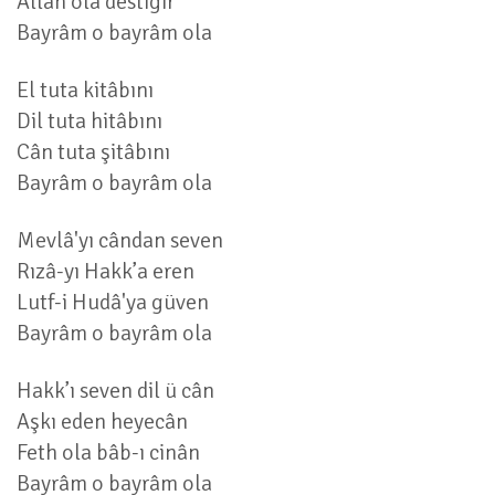
Allah ola destigîr
Bayrâm o bayrâm ola
El tuta kitâbını
Dil tuta hitâbını
Cân tuta şitâbını
Bayrâm o bayrâm ola
Mevlâ'yı cândan seven
Rızâ-yı Hakk’a eren
Lutf-i Hudâ'ya güven
Bayrâm o bayrâm ola
Hakk’ı seven dil ü cân
Aşkı eden heyecân
Feth ola bâb-ı cinân
Bayrâm o bayrâm ola