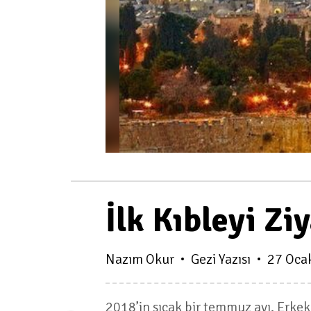
İlk Kıbleyi Zi
Nazım Okur
Gezi Yazısı
27 Oca
2018’in sıcak bir temmuz ayı. Erkek