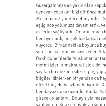
Güzergâhımıza en yakın olan kapıdan
oynayan çocuklar bizi görünce mutlu
Müslüman ziyaretçi gelmiyordu... Se
eşliğinde yolumuza devam ettik. Ve 
askerler sağlıyordu. Onların orada
benziyorlardı, bu şekilde kutsal me
alıyordu. Birkaç dakika boyunca büy
şerefine nail olmayı nasip eden Alla
farklı dönemlerde Müslümanlar tarafı
mermi izleri olmak suretiyle ciddi 
sayılan bu mekana sık sık giriş yap
bilgileri dinlerken bir yandan da ha
güzel bir şekilde izlenebiliyordu. K
bembeyaz gözüküyordu. Bunlar Yahudi
girecek olanlardı. Dolayısıyla meza
satılıyordu. Biraz dolaştıktan sonra 