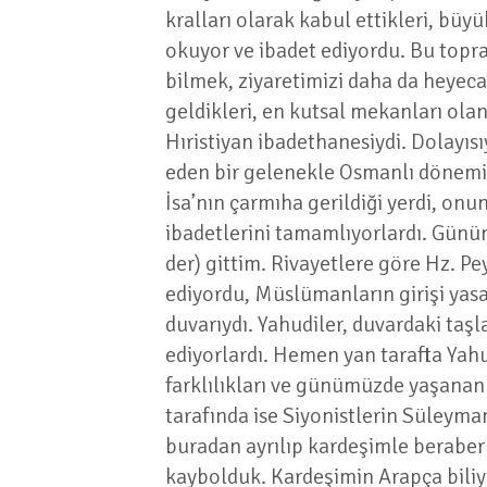
kralları olarak kabul ettikleri, bü
okuyor ve ibadet ediyordu. Bu topra
bilmek, ziyaretimizi daha da heyecan
geldikleri, en kutsal mekanları olan
Hıristiyan ibadethanesiydi. Dolayı
eden bir gelenekle Osmanlı dönemind
İsa’nın çarmıha gerildiği yerdi, onu
ibadetlerini tamamlıyorlardı. Günün
der) gittim. Rivayetlere göre Hz. P
ediyordu, Müslümanların girişi yas
duvarıydı. Yahudiler, duvardaki taşl
ediyorlardı. Hemen yan tarafta Yahud
farklılıkları ve günümüzde yaşanan o
tarafında ise Siyonistlerin Süleyma
buradan ayrılıp kardeşimle beraber 
kaybolduk. Kardeşimin Arapça biliyo