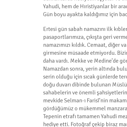
Yahudi, hem de Hıristiyanlar bir ara
Gün boyu ayakta kaldığımız için ba
Ertesi gün sabah namazını ilk kıble
pasaportlarımıza, çıkışta geri ver
namazımızı kıldık. Cemaat, diğer va
girmesine müsaade etmiyordu. Bizim 
daha vardı. Mekke ve Medine’de gö
Namazdan sonra, yerin altında bulu
serin olduğu için sıcak günlerde te
doğu duvarı dibinde bulunan Müslüm
sahabelerin ve önemli şahsiyetlerin
mevkide Selman-ı Farisî'nin makamın
gördüğümüz o mükemmel manzara kar
Tepenin etrafı tamamen Yahudi meza
hediye etti. Fotoğraf çekip biraz m