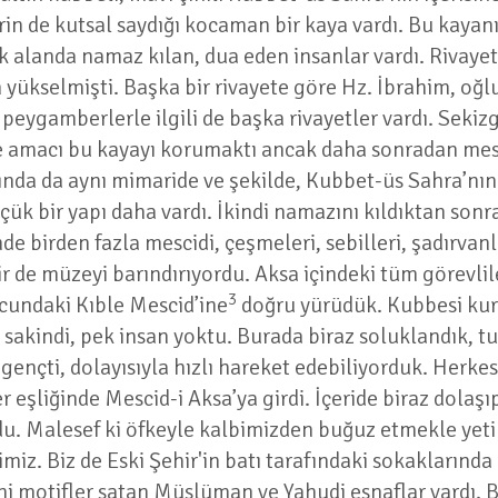
in de kutsal saydığı kocaman bir kaya vardı. Bu kayanı
ak alanda namaz kılan, dua eden insanlar vardı. Rivay
 yükselmişti. Başka bir rivayete göre Hz. İbrahim, oğl
r peygamberlerle ilgili de başka rivayetler vardı. Seki
me amacı bu kayayı korumaktı ancak daha sonradan mes
nda da aynı mimaride ve şekilde, Kubbet-üs Sahra’nın 
ük bir yapı daha vardı. İkindi namazını kıldıktan sonr
inde birden fazla mescidi, çeşmeleri, sebilleri, şadırvanl
r de müzeyi barındırıyordu. Aksa içindeki tüm görevlile
3
ucundaki Kıble Mescid’ine
doğru yürüdük. Kubbesi ku
 sakindi, pek insan yoktu. Burada biraz soluklandık, tur
ençti, dolayısıyla hızlı hareket edebiliyorduk. Herkes 
 eşliğinde Mescid-i Aksa’ya girdi. İçeride biraz dolaşıp 
rdu. Malesef ki öfkeyle kalbimizden buğuz etmekle yeti
z. Biz de Eski Şehir'in batı tarafındaki sokaklarında b
dini motifler satan Müslüman ve Yahudi esnaflar vard