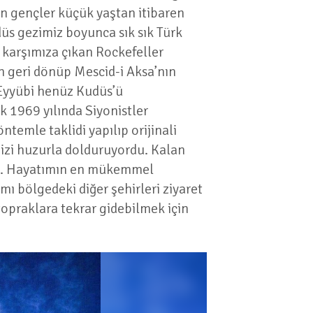
n gençler küçük yaştan itibaren
düs gezimiz boyunca sık sık Türk
a karşımıza çıkan Rockefeller
dan geri dönüp Mescid-i Aksa’nın
 Eyyübi henüz Kudüs’ü
 1969 yılında Siyonistler
ntemle taklidi yapılıp orijinali
mizi huzurla dolduruyordu. Kalan
ştı. Hayatımın en mükemmel
mı bölgedeki diğer şehirleri ziyaret
topraklara tekrar gidebilmek için