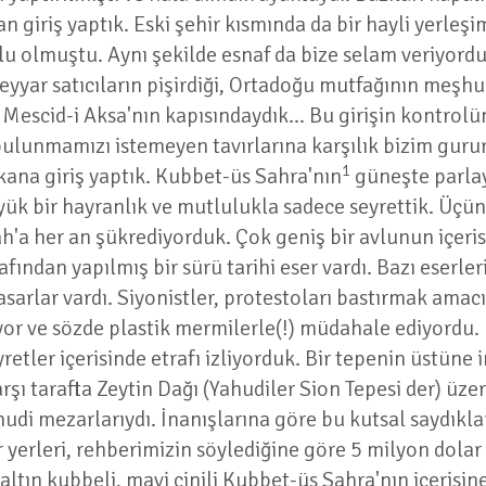
 giriş yaptık. Eski şehir kısmında da bir hayli yerleş
 olmuştu. Aynı şekilde esnaf da bize selam veriyordu.
yyar satıcıların pişirdiği, Ortadoğu mutfağının meşhu
Mescid-i Aksa'nın kapısındaydık... Bu girişin kontrolü
 bulunmamızı istemeyen tavırlarına karşılık bizim gur
1
kana giriş yaptık. Kubbet-üs Sahra'nın
güneşte parla
ük bir hayranlık ve mutlulukla sadece seyrettik. Üçün
h'a her an şükrediyorduk. Çok geniş bir avlunun içerisi
ndan yapılmış bir sürü tarihi eser vardı. Bazı eserler
hasarlar vardı. Siyonistler, protestoları bastırmak am
ıyor ve sözde plastik mermilerle(!) müdahale ediyordu.
yretler içerisinde etrafı izliyorduk. Bir tepenin üstün
arşı tarafta Zeytin Dağı (Yahudiler Sion Tepesi der) üze
 mezarlarıydı. İnanışlarına göre bu kutsal saydıkları
r yerleri, rehberimizin söylediğine göre 5 milyon dola
altın kubbeli, mavi çinili Kubbet-üs Sahra'nın içerisine