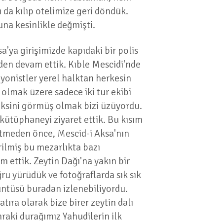
 da kılıp otelimize geri döndük.
una kesinlikle değmişti.
’ya girişimizde kapıdaki bir polis
den devam ettik. Kıble Mescidi'nde
iyonistler yerel halktan herkesin
 olmak üzere sadece iki tur ekibi
ksini görmüş olmak bizi üzüyordu.
ütüphaneyi ziyaret ettik. Bu kısım
itmeden önce, Mescid-i Aksa'nın
ilmiş bu mezarlıkta bazı
 ettik. Zeytin Dağı'na yakın bir
ru yürüdük ve fotoğraflarda sık sık
ntüsü buradan izlenebiliyordu.
ra olarak bize birer zeytin dalı
raki durağımız Yahudilerin ilk