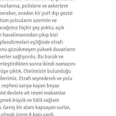
urlarına, polislere ve askerlere
aber, sıradan bir yurt dışı gezisi
tüm yolcuların üzerinin ve
yacağımız hiçbir şey yoktu; açık
n havalimanından çıkıp bizi
ilendirmeleri eşliğinde etrafı
. Sonu gözükmeyen yüksek duvarların
skerler sağlıyordu. Bu buruk ve
erleştirdikten sonra ikindi namazını
yüşe çıktık. Otelimizin bulunduğu
hberimiz. Etrafı seyrederek ve yolu
 cephesi sarıya kayan beyaz
nist devlete ait resmi makamlar
geçerek büyük ve hâlâ sağlam
. Geniş bir alanı kapsayan surlar,
 olmak üzere 8 kapı vardı.