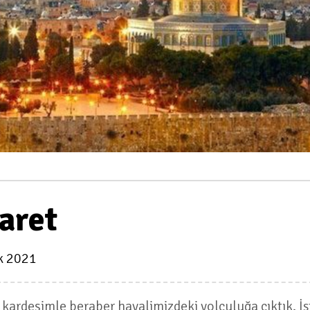
yaret
k 2021
 kardeşimle beraber hayalimizdeki yolculuğa çıktık. İ