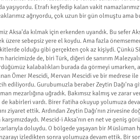
da yaşıyordu. Etrafı keşfedip kalan vakit namazlarımızı
caklarımız ağrıyordu, çok uzun bir gün olmuştu ama b
miz Aksa'da kılmak için erkenden uyandık. Bu sefer Aksa
mek üzere sebepsiz yere el koydu. Ama fazla önemseme
kitlerde olduğu gibi gerçekten çok az kişiydi. Çünkü S
haricimizde de, biri Türk, diğeri de sanırım Malezyalı
rdüğümüz kalabalıkları burada da görmeyi umarken, a
nan Ömer Mescidi, Mervan Mescidi ve bir medrese ile k
rcih ediliyordu. Gurubumuzla beraber Zeytin Dağı'na g
an mezarlığına uğradık. Bakımsız kalmış ve zarar ver
 de kabirleri vardı. Birer Fatiha okuyup yolumuza devam
ı ziyaret ettik. Ardından Zeytin Dağı'nın zirvesine doğ
şımızdaydı. Mescid-i Aksa'nın en net ve geniş görü
rlarıyla doluydu. O bölgede yaşayan bir Müslüman hatı
anzarayı izledikten sonra yolumuza devam ettik. Bir son