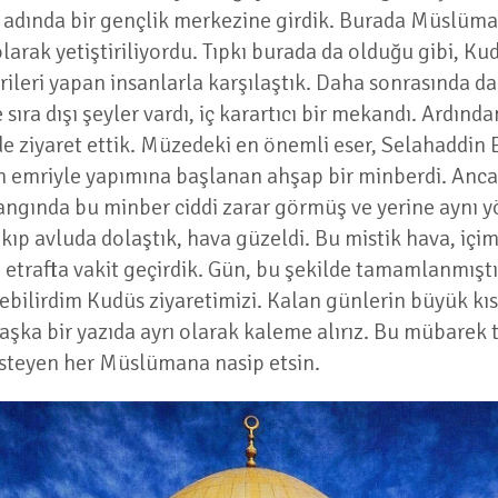
 adında bir gençlik merkezine girdik. Burada Müslüma
arak yetiştiriliyordu. Tıpkı burada da olduğu gibi, Ku
rileri yapan insanlarla karşılaştık. Daha sonrasında d
 sıra dışı şeyler vardı, iç karartıcı bir mekandı. Ardın
de ziyaret ettik. Müzedeki en önemli eser, Selahaddin
emriyle yapımına başlanan ahşap bir minberdi. Ancak
yangında bu minber ciddi zarar görmüş ve yerine aynı yö
kıp avluda dolaştık, hava güzeldi. Bu mistik hava, içi
ıp etrafta vakit geçirdik. Gün, bu şekilde tamamlanmı
ebilirdim Kudüs ziyaretimizi. Kalan günlerin büyük kıs
başka bir yazıda ayrı olarak kaleme alırız. Bu mübarek 
 isteyen her Müslümana nasip etsin.