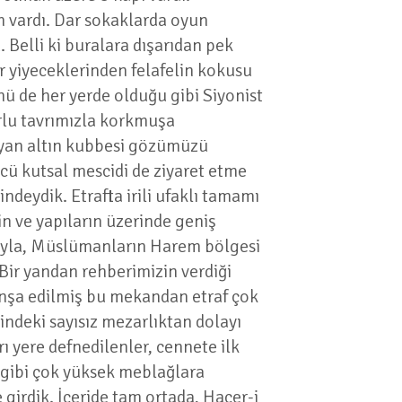
im vardı. Dar sokaklarda oyun
 Belli ki buralara dışarıdan pek
r yiyeceklerinden felafelin kokusu
nü de her yerde olduğu gibi Siyonist
urlu tavrımızla korkmuşa
yan altın kubbesi gözümüzü
cü kutsal mescidi de ziyaret etme
ndeydik. Etrafta irili ufaklı tamamı
in ve yapıların üzerinde geniş
acıyla, Müslümanların Harem bölgesi
 Bir yandan rehberimizin verdiği
e inşa edilmiş bu mekandan etraf çok
rindeki sayısız mezarlıktan dolayı
 yere defnedilenler, cennete ilk
r gibi çok yüksek meblağlara
 girdik. İçeride tam ortada, Hacer-i