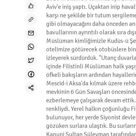
Aviv'e iniş yaptı. Uçaktan inip hav
karşı ne şekilde bir tutum sergilem
gibi olmayacağını daha önceden anl
bavullarının ayrıntılı olarak sıra dı
Müslüman kimliğimizle Kudüs-ü Şeri
otelimize götürecek otobüslere bind
izleyerek sürdürdük. "Utanç duvarla
içinde Filistinli Müslüman halk yaşı
öfkeli bakışların ardından hayaller
Mescid-i Aksa'da kılmak üzere rehb
mevkinin 6 Gün Savaşları öncesinde Ü
ezberlemeye çalışarak devam ettik.
renkliydi. Yerel halkın çoğunluğu 
bulunuyor, her yerde Siyonist devle
gözüken surlara ulaştık. Bu surların
Kanuni Sultan Süleyman tarafından y