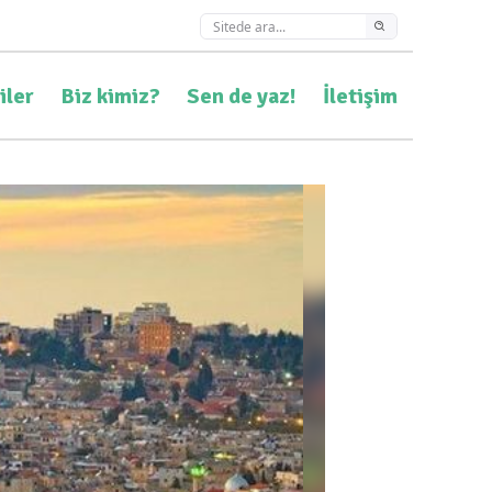
iler
Biz kimiz?
Sen de yaz!
İletişim