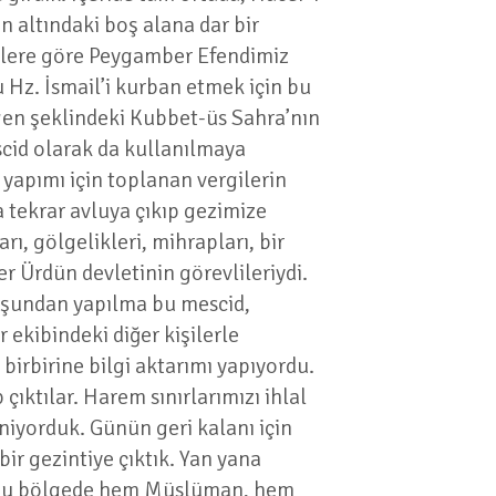
n altındaki boş alana dar bir
etlere göre Peygamber Efendimiz
u Hz. İsmail’i kurban etmek için bu
zgen şeklindeki Kubbet-üs Sahra’nın
cid olarak da kullanılmaya
yapımı için toplanan vergilerin
a tekrar avluya çıkıp gezimize
arı, gölgelikleri, mihrapları, bir
r Ürdün devletinin görevlileriydi.
rşundan yapılma bu mescid,
 ekibindeki diğer kişilerle
birbirine bilgi aktarımı yapıyordu.
çıktılar. Harem sınırlarımızı ihlal
niyorduk. Günün geri kalanı için
ir gezintiye çıktık. Yan yana
ı. Bu bölgede hem Müslüman, hem