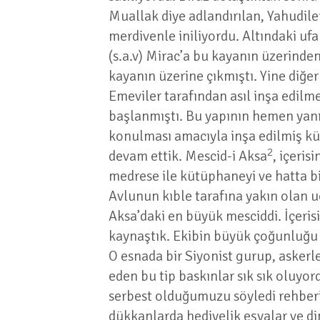
Muallak diye adlandırılan, Yahudiler
merdivenle iniliyordu. Altındaki uf
(s.a.v) Mirac’a bu kayanın üzerinden
kayanın üzerine çıkmıştı. Yine diğe
Emeviler tarafından asıl inşa edil
başlanmıştı. Bu yapının hemen yanı
konulması amacıyla inşa edilmiş küç
2
devam ettik. Mescid-i Aksa
, içeris
medrese ile kütüphaneyi ve hatta bi
Avlunun kıble tarafına yakın olan 
Aksa’daki en büyük mesciddi. İçerisi
kaynaştık. Ekibin büyük çoğunluğu g
O esnada bir Siyonist gurup, askerler
eden bu tip baskınlar sık sık oluyo
serbest olduğumuzu söyledi rehberimi
dükkanlarda hediyelik eşyalar ve 