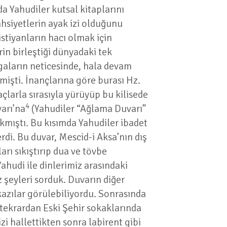
a Yahudiler kutsal kitaplarını
hsiyetlerin ayak izi olduğunu
istiyanların hacı olmak için
rin birleştiği dünyadaki tek
gaların neticesinde, hala devam
işti. İnançlarına göre burası Hz.
açlarla sırasıyla yürüyüp bu kilisede
4
arı’na
(Yahudiler “Ağlama Duvarı”
akmıştı. Bu kısımda Yahudiler ibadet
di. Bu duvar, Mescid-i Aksa’nın dış
arı sıkıştırıp dua ve tövbe
ahudi ile dinlerimiz arasındaki
z şeyleri sorduk. Duvarın diğer
kazılar görülebiliyordu. Sonrasında
 tekrardan Eski Şehir sokaklarında
i hallettikten sonra labirent gibi