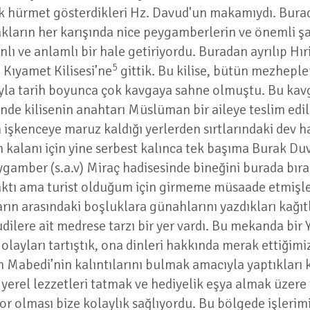
yük hürmet gösterdikleri Hz. Davud'un makamıydı. Burad
kların her karışında nice peygamberlerin ve önemli şa
lı ve anlamlı bir hale getiriyordu. Buradan ayrılıp Hır
5
 Kıyamet Kilisesi’ne
gittik. Bu kilise, bütün mezheple
sıyla tarih boyunca çok kavgaya sahne olmuştu. Bu kav
e kilisenin anahtarı Müslüman bir aileye teslim edilm
n işkenceye maruz kaldığı yerlerden sırtlarındaki dev h
 kalanı için yine serbest kalınca tek başıma Burak Duv
eygamber (s.a.v) Miraç hadisesinde bineğini burada bır
aktı ama turist olduğum için girmeme müsaade etmişler
arın arasındaki boşluklara günahlarını yazdıkları kağıtl
ilere ait medrese tarzı bir yer vardı. Bu mekanda bir Y
layları tartıştık, ona dinleri hakkında merak ettiğimi
n Mabedi’nin kalıntılarını bulmak amacıyla yaptıkları 
yerel lezzetleri tatmak ve hediyelik eşya almak üzere
r olması bize kolaylık sağlıyordu. Bu bölgede işlerimiz