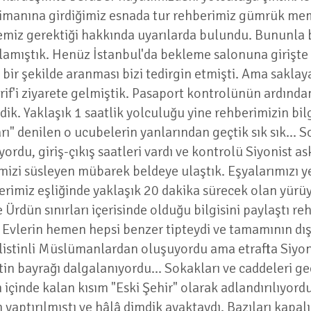
alimanına girdiğimiz esnada tur rehberimiz gümrük mem
emiz gerektiği hakkında uyarılarda bulundu. Bununla ber
amıştık. Henüz İstanbul'da bekleme salonuna girişte 
şı bir şekilde aranması bizi tedirgin etmişti. Ama sakla
f'i ziyarete gelmiştik. Pasaport kontrolünün ardında
ik. Yaklaşık 1 saatlik yolculuğu yine rehberimizin bilg
rı" denilen o ucubelerin yanlarından geçtik sık sık..
yordu, giriş-çıkış saatleri vardı ve kontrolü Siyonist a
imizi süsleyen mübarek beldeye ulaştık. Eşyalarımızı y
erimiz eşliğinde yaklaşık 20 dakika sürecek olan yürü
rdün sınırları içerisinde olduğu bilgisini paylaştı re
 Evlerin hemen hepsi benzer tipteydi ve tamamının dış
Filistinli Müslümanlardan oluşuyordu ama etrafta Siyo
tin bayrağı dalgalanıyordu... Sokakları ve caddeleri 
 içinde kalan kısım "Eski Şehir" olarak adlandırılıyordu
aptırılmıştı ve hâlâ dimdik ayaktaydı. Bazıları kapalı