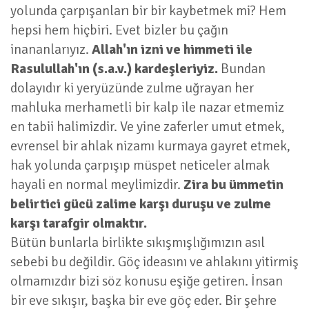
yolunda çarpışanları bir bir kaybetmek mi? Hem
hepsi hem hiçbiri. Evet bizler bu çağın
inananlarıyız.
Allah'ın izni ve himmeti ile
Rasulullah'ın (s.a.v.) kardeşleriyiz.
Bundan
dolayıdır ki yeryüzünde zulme uğrayan her
mahluka merhametli bir kalp ile nazar etmemiz
en tabii halimizdir. Ve yine zaferler umut etmek,
evrensel bir ahlak nizamı kurmaya gayret etmek,
hak yolunda çarpışıp müspet neticeler almak
hayali en normal meylimizdir.
Zira bu ümmetin
belirtici gücü zalime karşı duruşu ve zulme
karşı tarafgir olmaktır.
Bütün bunlarla birlikte sıkışmışlığımızın asıl
sebebi bu değildir. Göç ideasını ve ahlakını yitirmiş
olmamızdır bizi söz konusu eşiğe getiren. İnsan
bir eve sıkışır, başka bir eve göç eder. Bir şehre