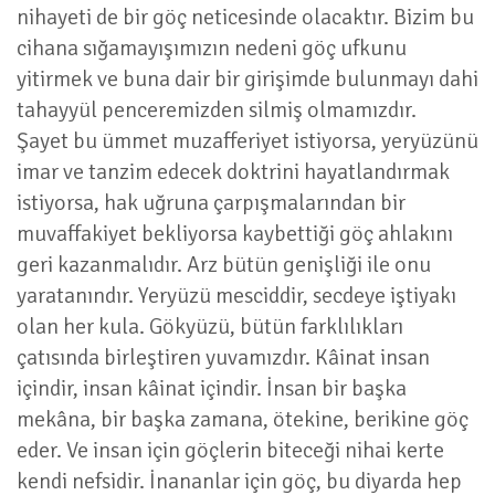
nihayeti de bir göç neticesinde olacaktır. Bizim bu
cihana sığamayışımızın nedeni göç ufkunu
yitirmek ve buna dair bir girişimde bulunmayı dahi
tahayyül penceremizden silmiş olmamızdır.
Şayet bu ümmet muzafferiyet istiyorsa, yeryüzünü
imar ve tanzim edecek doktrini hayatlandırmak
istiyorsa, hak uğruna çarpışmalarından bir
muvaffakiyet bekliyorsa kaybettiği göç ahlakını
geri kazanmalıdır. Arz bütün genişliği ile onu
yaratanındır. Yeryüzü mesciddir, secdeye iştiyakı
olan her kula. Gökyüzü, bütün farklılıkları
çatısında birleştiren yuvamızdır. Kâinat insan
içindir, insan kâinat içindir. İnsan bir başka
mekâna, bir başka zamana, ötekine, berikine göç
eder. Ve insan için göçlerin biteceği nihai kerte
kendi nefsidir. İnananlar için göç, bu diyarda hep