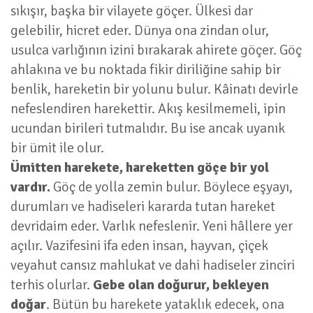
sıkışır, başka bir vilayete göçer. Ülkesi dar
gelebilir, hicret eder. Dünya ona zindan olur,
usulca varlığının izini bırakarak ahirete göçer. Göç
ahlakına ve bu noktada fikir diriliğine sahip bir
benlik, hareketin bir yolunu bulur. Kâinatı devirle
nefeslendiren harekettir. Akış kesilmemeli, ipin
ucundan birileri tutmalıdır. Bu ise ancak uyanık
bir ümit ile olur.
Ümitten harekete, hareketten göçe bir yol
vardır.
Göç de yolla zemin bulur. Böylece eşyayı,
durumları ve hadiseleri kararda tutan hareket
devridaim eder. Varlık nefeslenir. Yeni hâllere yer
açılır. Vazifesini ifa eden insan, hayvan, çiçek
veyahut cansız mahlukat ve dahi hadiseler zinciri
terhis olurlar.
Gebe olan doğurur, bekleyen
doğar
. Bütün bu harekete yataklık edecek, ona