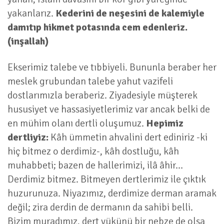
yakanlarız.
Kederini de neşesini de kalemiyle
damıtıp hikmet potasında cem edenleriz.
(inşallah)
Ekserimiz talebe ve tıbbiyeli. Bununla beraber her
meslek grubundan talebe yahut vazifeli
dostlarımızla beraberiz. Ziyadesiyle müşterek
hususiyet ve hassasiyetlerimiz var ancak belki de
en mühim olanı dertli oluşumuz.
Hepimiz
dertliyiz:
Kâh ümmetin ahvalini dert ediniriz -ki
hiç bitmez o derdimiz-, kâh dostluğu, kâh
muhabbeti; bazen de hallerimizi, ilâ âhir…
Derdimiz bitmez. Bitmeyen dertlerimiz ile çıktık
huzurunuza. Niyazımız, derdimize derman aramak
değil; zira derdin de dermanın da sahibi belli.
Bizim muradımız, dert yükünü bir nebze de olsa