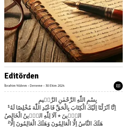
Editörden
İbrahim Yıldırım
Deneme
30 Ekim 2024
بِسْمِ اللّٰهِ الرَّحْمٰنِ الرَّح۪يمِ
1
اِنَّٓا اَنْزَلْنَٓا اِلَيْكَ الْكِتَابَ بِالْحَقِّ فَاعْبُدِ اللّٰهَ مُخْلِصًا لَهُ
الدّ۪ينَ ٭ اَلَا لِلّٰهِ الدّ۪ينُ الْخَالِصُ
2
هَلَكَ النَّاسُ اِلَّا الْعَالِمُونَ وَهَلَكَ الْعَالِمُونَ اِلَّا