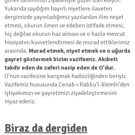
görev tanımımızı ziyadesiyle güzel izah ediyor.
Yukarıda saydığım hayırlı niyetlere ilaveten
dergimizde yayınladığımız yazılardan ilim neşet
etmesi, okurun ilmen ve edeben istifade etmesi,
hiç değilse okurun haz alması ve o hazla mevcut
hissiyatını kuvvetlendirmesi de murad ettiklerimiz
arasında.
Murad etmek, niyet etmek ve o uğurda
gayret göstermek bizim vazifemiz. Akıbeti
takdir eden de zaferi nasip eden de O’dur.
O’nun vazifesine karışmak hadsizliğinden beriyiz.
Vazifemiz hususunda Cenab-ı Rabbü’l-âlemîn’den
iştiyakımızı ve gayretimizi ziyadeleştirmesini
niyaz ederiz.
Biraz da dergiden