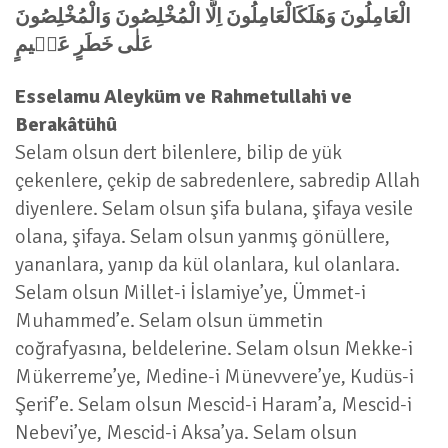
الْعَامِلُونَ وَهَلَكَالْعَامِلُونَ اِلَّا الْمُخْلِصُونَ وَالْمُخْلِصُونَ
عَلٰى خَطَرٍ عَظ۪يمٍ
Esselamu Aleyküm ve Rahmetullahi ve
Berakâtühû
Selam olsun dert bilenlere, bilip de yük
çekenlere, çekip de sabredenlere, sabredip Allah
diyenlere. Selam olsun şifa bulana, şifaya vesile
olana, şifaya. Selam olsun yanmış gönüllere,
yananlara, yanıp da kül olanlara, kul olanlara.
Selam olsun Millet-i İslamiye’ye, Ümmet-i
Muhammed’e. Selam olsun ümmetin
coğrafyasına, beldelerine. Selam olsun Mekke-i
Mükerreme’ye, Medine-i Münevvere’ye, Kudüs-i
Şerif’e. Selam olsun Mescid-i Haram’a, Mescid-i
Nebevi’ye, Mescid-i Aksa’ya. Selam olsun