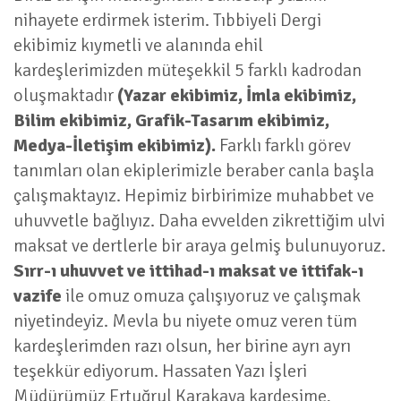
nihayete erdirmek isterim. Tıbbiyeli Dergi
ekibimiz kıymetli ve alanında ehil
kardeşlerimizden müteşekkil 5 farklı kadrodan
oluşmaktadır
(Yazar ekibimiz, İmla ekibimiz,
Bilim ekibimiz, Grafik-Tasarım ekibimiz,
Medya-İletişim ekibimiz).
Farklı farklı görev
tanımları olan ekiplerimizle beraber canla başla
çalışmaktayız. Hepimiz birbirimize muhabbet ve
uhuvvetle bağlıyız. Daha evvelden zikrettiğim ulvi
maksat ve dertlerle bir araya gelmiş bulunuyoruz.
Sırr-ı uhuvvet ve ittihad-ı maksat ve ittifak-ı
vazife
ile omuz omuza çalışıyoruz ve çalışmak
niyetindeyiz. Mevla bu niyete omuz veren tüm
kardeşlerimden razı olsun, her birine ayrı ayrı
teşekkür ediyorum. Hassaten Yazı İşleri
Müdürümüz Ertuğrul Karakaya kardeşime,