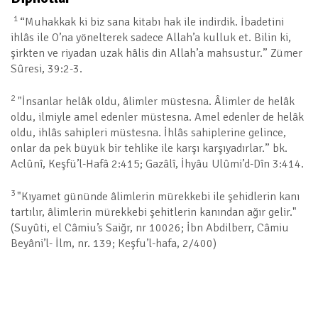
1
“Muhakkak ki biz sana kitabı hak ile indirdik. İbadetini
ihlâs ile O’na yönelterek sadece Allah’a kulluk et. Bilin ki,
şirkten ve riyadan uzak hâlis din Allah’a mahsustur.” Zümer
Sûresi, 39:2-3.
2
"İnsanlar helâk oldu, âlimler müstesna. Âlimler de helâk
oldu, ilmiyle amel edenler müstesna. Amel edenler de helâk
oldu, ihlâs sahipleri müstesna. İhlâs sahiplerine gelince,
onlar da pek büyük bir tehlike ile karşı karşıyadırlar.” bk.
Aclûnî, Keşfü’l-Hafâ 2:415; Gazâlî, İhyâu Ulûmi’d-Dîn 3:414.
3
"Kıyamet gününde âlimlerin mürekkebi ile şehidlerin kanı
tartılır, âlimlerin mürekkebi şehitlerin kanından ağır gelir."
(Suyûti, el Câmiu’s Saiğr, nr 10026; İbn Abdilberr, Câmiu
Beyâni’l- İlm, nr. 139; Keşfu’l-hafa, 2/400)