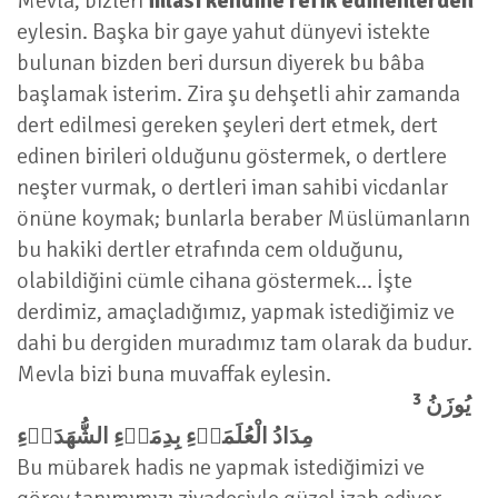
Mevla, bizleri
ihlası kendine refik edinenlerden
eylesin. Başka bir gaye yahut dünyevi istekte
bulunan bizden beri dursun diyerek bu bâba
başlamak isterim. Zira şu dehşetli ahir zamanda
dert edilmesi gereken şeyleri dert etmek, dert
edinen birileri olduğunu göstermek, o dertlere
neşter vurmak, o dertleri iman sahibi vicdanlar
önüne koymak; bunlarla beraber Müslümanların
bu hakiki dertler etrafında cem olduğunu,
olabildiğini cümle cihana göstermek… İşte
derdimiz, amaçladığımız, yapmak istediğimiz ve
dahi bu dergiden muradımız tam olarak da budur.
Mevla bizi buna muvaffak eylesin.
3
يُوزَنُ
مِدَادُ الْعُلَمَاۤءِ بِدِمَاۤءِ الشُّهَدَاۤءِ
Bu mübarek hadis ne yapmak istediğimizi ve