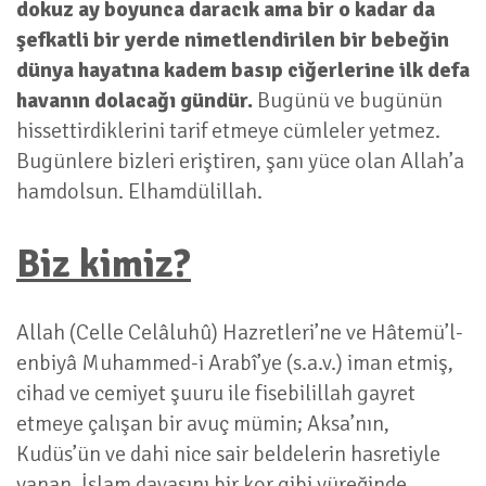
dokuz ay boyunca daracık ama bir o kadar da
şefkatli bir yerde nimetlendirilen bir bebeğin
dünya hayatına kadem basıp ciğerlerine ilk defa
havanın dolacağı gündür.
Bugünü ve bugünün
hissettirdiklerini tarif etmeye cümleler yetmez.
Bugünlere bizleri eriştiren, şanı yüce olan Allah’a
hamdolsun. Elhamdülillah.
Biz kimiz?
Allah (Celle Celâluhû) Hazretleri’ne ve Hâtemü’l-
enbiyâ Muhammed-i Arabî’ye (s.a.v.) iman etmiş,
cihad ve cemiyet şuuru ile fisebilillah gayret
etmeye çalışan bir avuç mümin; Aksa’nın,
Kudüs’ün ve dahi nice sair beldelerin hasretiyle
yanan, İslam davasını bir kor gibi yüreğinde