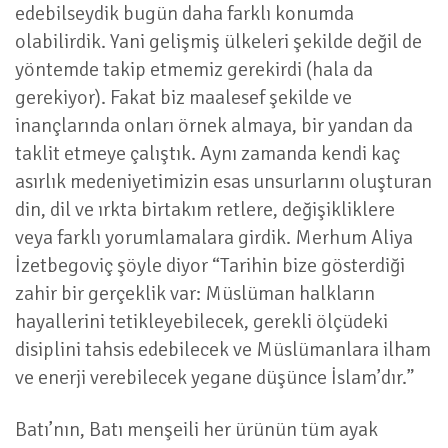
edebilseydik bugün daha farklı konumda
olabilirdik. Yani gelişmiş ülkeleri şekilde değil de
yöntemde takip etmemiz gerekirdi (hala da
gerekiyor). Fakat biz maalesef şekilde ve
inançlarında onları örnek almaya, bir yandan da
taklit etmeye çalıştık. Aynı zamanda kendi kaç
asırlık medeniyetimizin esas unsurlarını oluşturan
din, dil ve ırkta birtakım retlere, değişikliklere
veya farklı yorumlamalara girdik. Merhum Aliya
İzetbegoviç şöyle diyor “Tarihin bize gösterdiği
zahir bir gerçeklik var: Müslüman halkların
hayallerini tetikleyebilecek, gerekli ölçüdeki
disiplini tahsis edebilecek ve Müslümanlara ilham
ve enerji verebilecek yegane düşünce İslam’dır.”
Batı’nın, Batı menşeili her ürünün tüm ayak