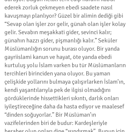
ederek zorluk çekmeyen ebedi saadete nasıl
kavuşmayı planlıyor? Güzel bir alimin dediği gibi
“Sevap olan işler zor gelir, günah olan işler kolay
gelir. Sevabın meşakkati gider, sevinci kalır;
günahın hazzı gider, pişmanlığı kalır.” Seküler
Müslümanlığın sorunu burası oluyor. Bir yanda
gayriislami kanun ve hayat, öte yanda ebedi
kurtuluş yolu İslam varken bu tür Müslümanların
tercihleri birinciden yana oluyor. Bu yaman
çelişkide yollarını bulmaya çalışırlarken İslam’ın,
kendi yaşantılarıyla pek de ilgisi olmadığını
gördüklerinde hissettikleri sıkıntı, darlık onları
iyileştireceğine daha da hasta ediyor ve maalesef
“dinden soğuyorlar.” Bir Müslüman’ın
vazifelerinden biri de budur: Kardeşleriyle
beraber olup onları dine “ısındırmak”. Bunun için