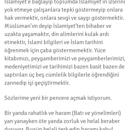
İslamiyet’e bağlayıp toplumda İslamiyet’in izlerini
yok etmeye çalışanlara tepki göstermeyip onlara
hak vermektir, onlara sevgi ve saygı göstermektir.
Müslüman’ım deyip İslamiyet’ten bihaber ve
uzakta yaşamaktır, din alimlerini kulak ardı
etmektir, İslami bilgileri ve İslam tarihini
öğrenmek için çaba göstermemektir. Yüce
kitabımızı, peygamberimizi ve peygamberlerimizi,
medeniyetimizi ve tarihimizi bazen basit bazen de
saptırılan üç beş cümlelik bilgilerle öğrendiğini
zannedip işi geçiştirmektir.
Sözlerime yeni bir pencere açmak istiyorum.
Bir yanda rahatlık ve haram (Batı ve yönelimleri)
yan yanayken öte yanda zorluk ve helal beraber
duruyor. Bugün helali terk edip haramı kabul