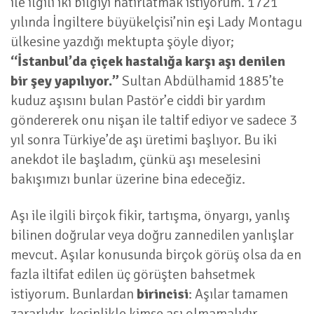
ile ilgili iki bilgiyi hatırlatmak istiyorum. 1721
yılında İngiltere büyükelçisi’nin eşi Lady Montagu
ülkesine yazdığı mektupta şöyle diyor;
“İstanbul’da çiçek hastalığa karşı aşı denilen
bir şey yapılıyor.”
Sultan Abdülhamid 1885’te
kuduz aşısını bulan Pastör’e ciddi bir yardım
göndererek onu nişan ile taltif ediyor ve sadece 3
yıl sonra Türkiye’de aşı üretimi başlıyor. Bu iki
anekdot ile başladım, çünkü aşı meselesini
bakışımızı bunlar üzerine bina edeceğiz.
Aşı ile ilgili birçok fikir, tartışma, önyargı, yanlış
bilinen doğrular veya doğru zannedilen yanlışlar
mevcut. Aşılar konusunda birçok görüş olsa da en
fazla iltifat edilen üç görüşten bahsetmek
istiyorum. Bunlardan
birincisi
: Aşılar tamamen
zararlıdır, kesinlikle kimse aşı olmamalıdır.