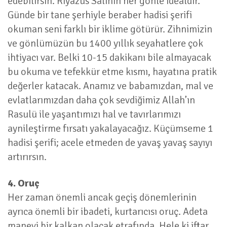
edebilirsin. Riyazüs Salihin her gönle idealdir.
Günde bir tane şerhiyle beraber hadisi şerifi
okuman seni farklı bir iklime götürür. Zihnimizin
ve gönlümüzün bu 1400 yıllık seyahatlere çok
ihtiyacı var. Belki 10-15 dakikanı bile almayacak
bu okuma ve tefekkür etme kısmı, hayatına pratik
değerler katacak. Anamız ve babamızdan, mal ve
evlatlarımızdan daha çok sevdiğimiz Allah’ın
Rasulü ile yaşantımızı hal ve tavırlarımızı
aynileştirme fırsatı yakalayacağız. Küçümseme 1
hadisi şerifi; acele etmeden de yavaş yavaş sayıyı
artırırsın.
4. Oruç
Her zaman önemli ancak geçiş dönemlerinin
ayrıca önemli bir ibadeti, kurtarıcısı oruç. Adeta
manevi bir kalkan olacak etrafında. Hele ki iftar