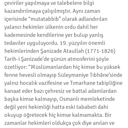
çeviriler yapılmaya ve talebelere bilgi
kazandırılmaya çalışılmıştır. Aynı zaman
içerisinde “mutatabbib” olarak adlandırılan
yalancı hekimler ülkenin ordu dahil her
kademesinde kendilerine yer bulup yanlış
tedaviler uyguluyordu. 19. yüzyılın önemli
hekimlerinden Şanizade Ataullah (1771-1826)
Tarih-i Şanizade’de günün atmosferini şöyle
özetliyor: “Müslümanlardan hiç kimse bu yüksek
fenne hevesli olmayıp Süleymaniye Tıbhâne’sinde
yalnız hocalık vazifesine ve Tımarhane tabipliğine
kanaat eder bazı çehresiz ve battal adamlardan
başka kimse kalmayıp, Osmanlı memleketinde
değil yeni hekimliği hatta eski tababeti dahi
okuyup öğretecek hiç kimse kalmamakta. Bir
zamanlar hekimleri oldukça çok diye anılan ve