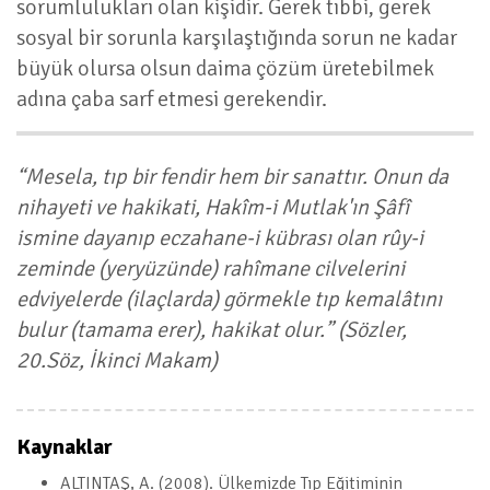
sorumlulukları olan kişidir. Gerek tıbbi, gerek
sosyal bir sorunla karşılaştığında sorun ne kadar
büyük olursa olsun daima çözüm üretebilmek
adına çaba sarf etmesi gerekendir.
“Mesela, tıp bir fendir hem bir sanattır. Onun da
nihayeti ve hakikati, Hakîm-i Mutlak'ın Şâfî
ismine dayanıp eczahane-i kübrası olan rûy-i
zeminde (yeryüzünde) rahîmane cilvelerini
edviyelerde (ilaçlarda) görmekle tıp kemalâtını
bulur (tamama erer), hakikat olur.” (Sözler,
20.Söz, İkinci Makam)
Kaynaklar
ALTINTAŞ, A. (2008). Ülkemizde Tıp Eğitiminin