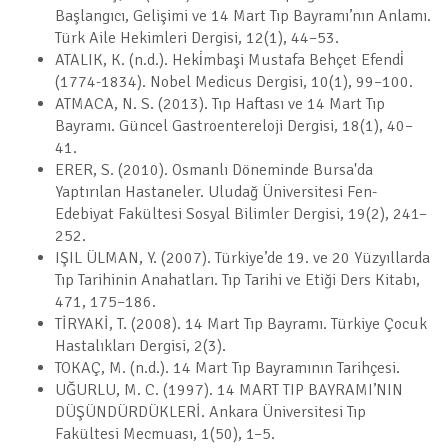
Başlangıcı, Gelişimi ve 14 Mart Tıp Bayramı’nın Anlamı.
Türk Aile Hekimleri Dergisi, 12(1), 44–53.
ATALIK, K. (n.d.). Heki̇mbaşi Mustafa Behçet Efendi̇
(1774-1834). Nobel Medicus Dergisi, 10(1), 99–100.
ATMACA, N. S. (2013). Tıp Haftası ve 14 Mart Tıp
Bayramı. Güncel Gastroentereloji Dergisi, 18(1), 40–
41.
ERER, S. (2010). Osmanlı Döneminde Bursa'da
Yaptırılan Hastaneler. Uludağ Üniversitesi Fen-
Edebiyat Fakültesi Sosyal Bilimler Dergisi, 19(2), 241–
252.
IŞIL ÜLMAN, Y. (2007). Türkiye’de 19. ve 20 Yüzyıllarda
Tıp Tarihinin Anahatları. Tıp Tarihi ve Etiği Ders Kitabı,
471, 175–186.
TİRYAKİ, T. (2008). 14 Mart Tıp Bayramı. Türkiye Çocuk
Hastalıkları Dergisi, 2(3).
TOKAÇ, M. (n.d.). 14 Mart Tıp Bayramının Tarihçesi.
UĞURLU, M. C. (1997). 14 MART TIP BAYRAMI’NIN
DÜŞÜNDÜRDÜKLERİ. Ankara Üniversitesi Tıp
Fakültesi Mecmuası, 1(50), 1–5.