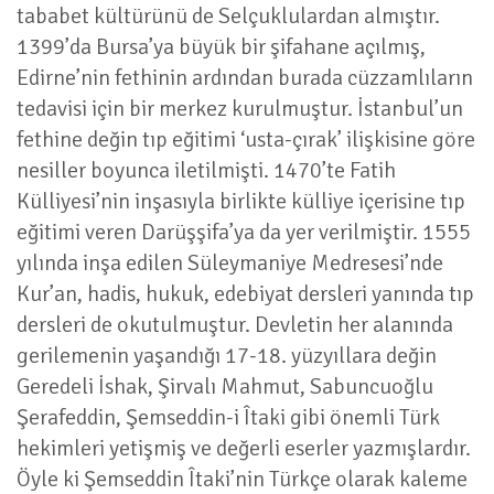
tababet kültürünü de Selçuklulardan almıştır.
1399’da Bursa’ya büyük bir şifahane açılmış,
Edirne’nin fethinin ardından burada cüzzamlıların
tedavisi için bir merkez kurulmuştur. İstanbul’un
fethine değin tıp eğitimi ‘usta-çırak’ ilişkisine göre
nesiller boyunca iletilmişti. 1470’te Fatih
Külliyesi’nin inşasıyla birlikte külliye içerisine tıp
eğitimi veren Darüşşifa’ya da yer verilmiştir. 1555
yılında inşa edilen Süleymaniye Medresesi’nde
Kur’an, hadis, hukuk, edebiyat dersleri yanında tıp
dersleri de okutulmuştur. Devletin her alanında
gerilemenin yaşandığı 17-18. yüzyıllara değin
Geredeli İshak, Şirvalı Mahmut, Sabuncuoğlu
Şerafeddin, Şemseddin-i Îtaki gibi önemli Türk
hekimleri yetişmiş ve değerli eserler yazmışlardır.
Öyle ki Şemseddin Îtaki’nin Türkçe olarak kaleme