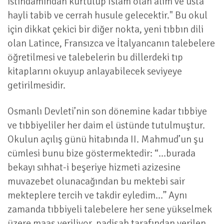
istihdamından kurtulup İslam olan alim ve usta
hayli tabib ve cerrah husule gelecektir." Bu okul
için dikkat çekici bir diğer nokta, yeni tıbbın dili
olan Latince, Fransızca ve İtalyancanın talebelere
öğretilmesi ve talebelerin bu dillerdeki tıp
kitaplarını okuyup anlayabilecek seviyeye
getirilmesidir.
Osmanlı Devleti’nin son dönemine kadar tıbbiye
ve tıbbiyeliler her daim el üstünde tutulmuştur.
Okulun açılış günü hitabında II. Mahmud’un şu
cümlesi bunu bize göstermektedir: “…burada
bekayı sıhhat-i beşeriye hizmeti azizesine
muvazebet olunacağından bu mektebi sair
mekteplere tercih ve takdir eyledim…” Aynı
zamanda tıbbiyeli talebelere her sene yükselmek
üzere maaş veriliyor, padişah tarafından verilen