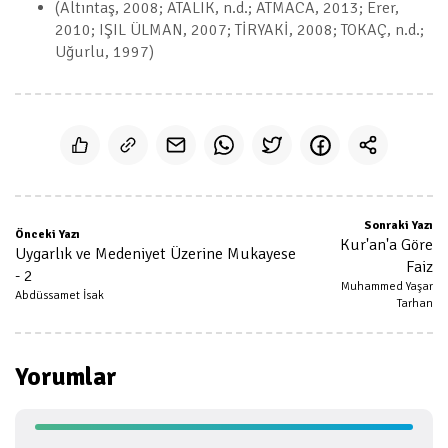
(Altıntaş, 2008; ATALIK, n.d.; ATMACA, 2013; Erer,
2010; IŞIL ÜLMAN, 2007; TİRYAKİ, 2008; TOKAÇ, n.d.;
Uğurlu, 1997)
Sonraki Yazı
Önceki Yazı
Kur'an'a Göre
Uygarlık ve Medeniyet Üzerine Mukayese
Faiz
- 2
Muhammed Yaşar
Abdüssamet İsak
Tarhan
Yorumlar