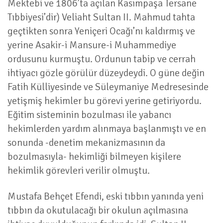
Mektebi ve 1806’ta açılan Kasımpaşa Tersane
Tıbbiyesi’dir) Veliaht Sultan II. Mahmud tahta
geçtikten sonra Yeniçeri Ocağı’nı kaldırmış ve
yerine Asakir-i Mansure-i Muhammediye
ordusunu kurmuştu. Ordunun tabip ve cerrah
ihtiyacı gözle görülür düzeydeydi. O güne değin
Fatih Külliyesinde ve Süleymaniye Medresesinde
yetişmiş hekimler bu görevi yerine getiriyordu.
Eğitim sisteminin bozulması ile yabancı
hekimlerden yardım alınmaya başlanmıştı ve en
sonunda -denetim mekanizmasının da
bozulmasıyla- hekimliği bilmeyen kişilere
hekimlik görevleri verilir olmuştu.
Mustafa Behçet Efendi, eski tıbbın yanında yeni
tıbbın da okutulacağı bir okulun açılmasına