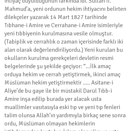
ihtiyaç duyulduğunun farkında idi. Sultan II.
Mahmud’a, yeni ordunun hekim ihtiyacını belirten
dilekçeler yazarak 14 Mart 1827 tarihinde
Tıbhane-i Amire ve Cerrahane-i Amire isimleriyle
yeni tıbbiyenin kurulmasına vesile olmuştur.
(Tabiplik ve cerrahlık o zaman içerisinde farklı iki
alan olarak değerlendiriliyordu.) Yeni kurulan bu
okulların kurulma gerekçeleri devletin resmi
belgelerinde şu şekilde geçiyor: “...İlk amaç
orduya hekim ve cerrah yetiştirmek, ikinci amaç
Müslüman hekim yetiştirmektir ..... Asitane-i
Aliye’de bu gaye ile bir müstakil Darül Tıbb-i
Amire inşa edilip burada yer alacak usta
muallimler vasıtasıyla eski tıp ve yeni tıp fenleri
talim olunsa Allah’ın yardımıyla birkaç sene sonra
ordu, Müslüman olmayan hekimlerin