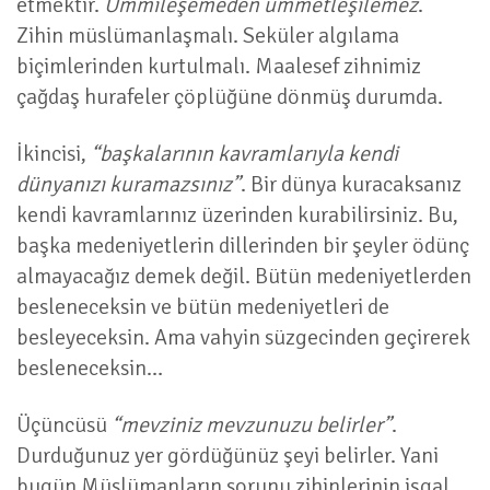
etmektir.
Ümmileşemeden ümmetleşilemez
.
Zihin müslümanlaşmalı. Seküler algılama
biçimlerinden kurtulmalı. Maalesef zihnimiz
çağdaş hurafeler çöplüğüne dönmüş durumda.
İkincisi,
“başkalarının kavramlarıyla kendi
dünyanızı kuramazsınız”
. Bir dünya kuracaksanız
kendi kavramlarınız üzerinden kurabilirsiniz. Bu,
başka medeniyetlerin dillerinden bir şeyler ödünç
almayacağız demek değil. Bütün medeniyetlerden
besleneceksin ve bütün medeniyetleri de
besleyeceksin. Ama vahyin süzgecinden geçirerek
besleneceksin…
Üçüncüsü
“mevziniz mevzunuzu belirler”
.
Durduğunuz yer gördüğünüz şeyi belirler. Yani
bugün Müslümanların sorunu zihinlerinin işgal