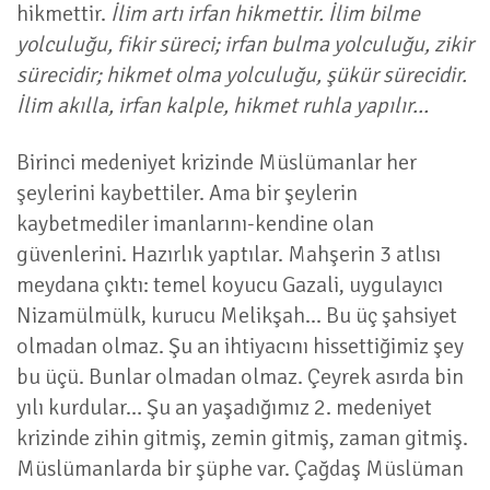
hikmettir.
İlim artı irfan hikmettir. İlim bilme
yolculuğu, fikir süreci; irfan bulma yolculuğu, zikir
sürecidir; hikmet olma yolculuğu, şükür sürecidir.
İlim akılla, irfan kalple, hikmet ruhla yapılır…
Birinci medeniyet krizinde Müslümanlar her
şeylerini kaybettiler. Ama bir şeylerin
kaybetmediler imanlarını-kendine olan
güvenlerini. Hazırlık yaptılar. Mahşerin 3 atlısı
meydana çıktı: temel koyucu Gazali, uygulayıcı
Nizamülmülk, kurucu Melikşah... Bu üç şahsiyet
olmadan olmaz. Şu an ihtiyacını hissettiğimiz şey
bu üçü. Bunlar olmadan olmaz. Çeyrek asırda bin
yılı kurdular… Şu an yaşadığımız 2. medeniyet
krizinde zihin gitmiş, zemin gitmiş, zaman gitmiş.
Müslümanlarda bir şüphe var. Çağdaş Müslüman