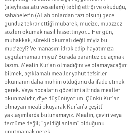
(aleyhissalatu vesselam) tebliğ ettiği ve okuduğu,
sahabelerin (Allah onlardan razı olsun) gece
gündüz tekrar ettiği mübarek, mucize, muazzez
sözleri okumak nasıl hissettiriyor… Her gün,
muhakkak, sürekli okumalı değil miyiz bu
mucizeyi? Ve manasını idrak edip hayatımıza
uygulamamalı mıyız? Burada parantez de açmak
lazım. Mealin Kur’an olmadığını ve olamayacağını
bilmek, açıklamalı mealler yahut tefsirler
okumanın daha mühim olduğunu da ifade etmek
gerek. Veya hocaların gözetimi altında mealler
okunmalıdır, diye düşünüyorum. Çünkü Kur’an
olmayan meali okuyarak Kur’an’a çeşitli
yaklaşımlarda bulunamayız. Mealin, çeviri veya
tercüme değil; “geldiği anlam” olduğunu
unutmamak gerek.