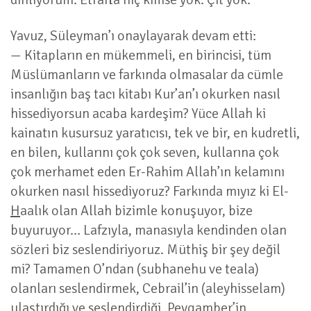
Yavuz, Süleyman’ı onaylayarak devam etti:
— Kitapların en mükemmeli, en birincisi, tüm
Müslümanların ve farkında olmasalar da cümle
insanlığın baş tacı kitabı Kur’an’ı okurken nasıl
hissediyorsun acaba kardeşim? Yüce Allah ki
kainatın kusursuz yaratıcısı, tek ve bir, en kudretli,
en bilen, kullarını çok çok seven, kullarına çok
çok merhamet eden Er-Rahim Allah’ın kelamını
okurken nasıl hissediyoruz? Farkında mıyız ki El-
H
aalık olan Allah bizimle konuşuyor, bize
buyuruyor… Lafzıyla, manasıyla kendinden olan
sözleri biz seslendiriyoruz. Müthiş bir şey değil
mi? Tamamen O’ndan (subhanehu ve teala)
olanları seslendirmek, Cebrail’in (aleyhisselam)
ulaştırdığı ve seslendirdiği, Peygamber’in