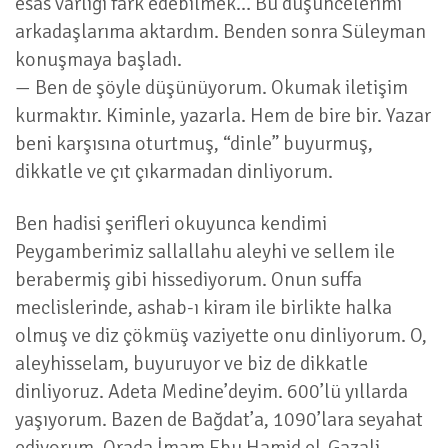
esas varlığı fark edebilmek… Bu düşüncelerimi
arkadaşlarıma aktardım. Benden sonra Süleyman
konuşmaya başladı.
— Ben de şöyle düşünüyorum. Okumak iletişim
kurmaktır. Kiminle, yazarla. Hem de bire bir. Yazar
beni karşısına oturtmuş, “dinle” buyurmuş,
dikkatle ve çıt çıkarmadan dinliyorum.
Ben hadisi şerifleri okuyunca kendimi
Peygamberimiz sallallahu aleyhi ve sellem ile
berabermiş gibi hissediyorum. Onun suffa
meclislerinde, ashab-ı kiram ile birlikte halka
olmuş ve diz çökmüş vaziyette onu dinliyorum. O,
aleyhisselam, buyuruyor ve biz de dikkatle
dinliyoruz. Adeta Medine’deyim. 600’lü yıllarda
yaşıyorum. Bazen de Bağdat’a, 1090’lara seyahat
ediyorum. Orada İmam Ebu Hamid el-Gazali