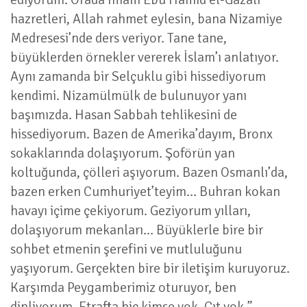
hazretleri, Allah rahmet eylesin, bana Nizamiye
Medresesi’nde ders veriyor. Tane tane,
büyüklerden örnekler vererek İslam’ı anlatıyor.
Aynı zamanda bir Selçuklu gibi hissediyorum
kendimi. Nizamülmülk de bulunuyor yanı
başımızda. Hasan Sabbah tehlikesini de
hissediyorum. Bazen de Amerika’dayım, Bronx
sokaklarında dolaşıyorum. Şoförün yan
koltuğunda, çölleri aşıyorum. Bazen Osmanlı’da,
bazen erken Cumhuriyet’teyim… Buhran kokan
havayı içime çekiyorum. Geziyorum yılları,
dolaşıyorum mekanları… Büyüklerle bire bir
sohbet etmenin şerefini ve mutluluğunu
yaşıyorum. Gerçekten bire bir iletişim kuruyoruz.
Karşımda Peygamberimiz oturuyor, ben
dinliyorum. Etrafta hiç kimse yok. Çıt yok.”