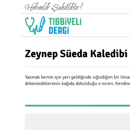
Hekimlik Şahitliktir!
Zeynep Süeda Kaledibi
Yazmak benim için yeri geldiğinde sığındığım bir lim
dökemediklerimin kağıda döküldüğü o evren. Kendind