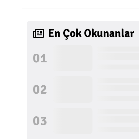
En Çok Okunanlar
0
1
0
2
0
3