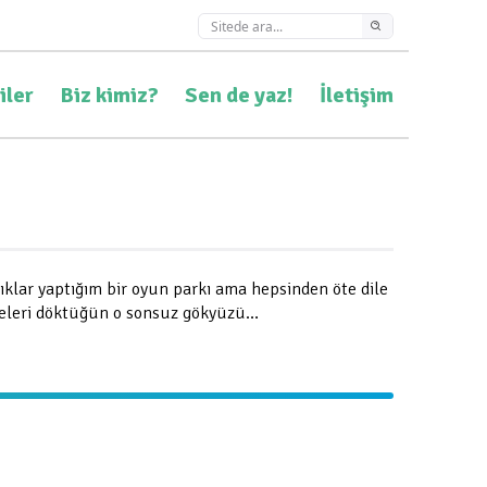
iler
Biz kimiz?
Sen de yaz!
İletişim
lıklar yaptığım bir oyun parkı ama hepsinden öte dile
imeleri döktüğün o sonsuz gökyüzü…