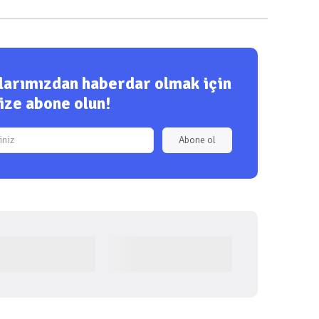
ılarımızdan haberdar olmak için
ize abone olun!
Abone ol