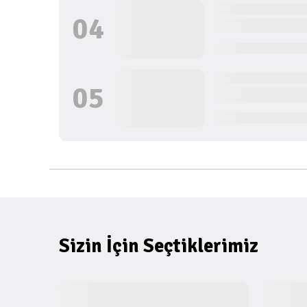
0
4
0
5
Sizin İçin Seçtiklerimiz